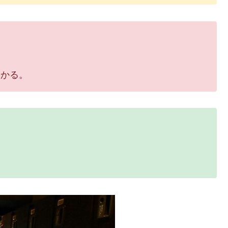
。
分かる。
。