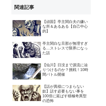
関連記事
【頑固】亭主関白夫の嫌い
な所＆あるある【自己中心
的】
亭主関白な旦那が無理すぎ
る…ストレスで限界になっ
た話
【仙川】日没まで源流に辿
りつけるのか？挑戦！10時
間バトル開催
【話が異様につまらない
奴】話す必要もない事を
100倍に延ばす積極奇異型
の恐怖