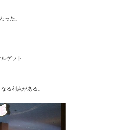
教わった。
オルゲット
くなる利点がある。