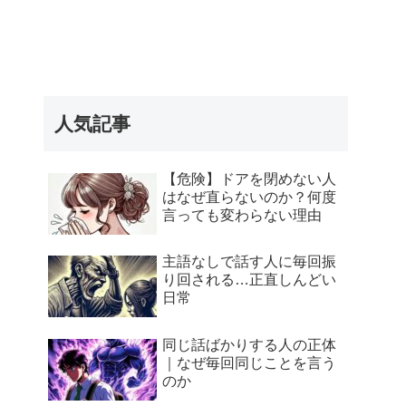
人気記事
【危険】ドアを閉めない人
はなぜ直らないのか？何度
言っても変わらない理由
主語なしで話す人に毎回振
り回される…正直しんどい
日常
同じ話ばかりする人の正体
｜なぜ毎回同じことを言う
のか