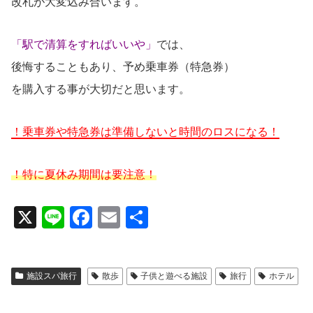
改札が大変込み合います。
「駅で清算をすればいいや」
では、
後悔することもあり、予め乗車券（特急券）
を購入する事が大切だと思います。
！乗車券や特急券は準備しないと時間のロスになる！
！特に夏休み期間は要注意！
X
Li
F
E
共
n
a
m
有
e
c
ail
施設スパ旅行
散歩
子供と遊べる施設
旅行
ホテル
e
b