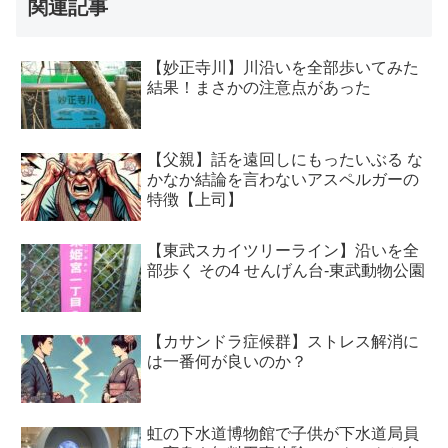
関連記事
【妙正寺川】川沿いを全部歩いてみた
結果！まさかの注意点があった
【父親】話を遠回しにもったいぶる な
かなか結論を言わないアスペルガーの
特徴【上司】
【東武スカイツリーライン】沿いを全
部歩く その4 せんげん台-東武動物公園
【カサンドラ症候群】ストレス解消に
は一番何が良いのか？
虹の下水道博物館で子供が下水道局員