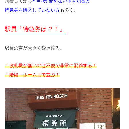
到着してから
Suicaが使えない事を知る方
特急券を購入していない方
も多く、
駅員「特急券は？！」
駅員の声が大きく響き渡る。
！改札機が無いのは不便で非常に混雑する！
！階段～ホームまで並ぶ！