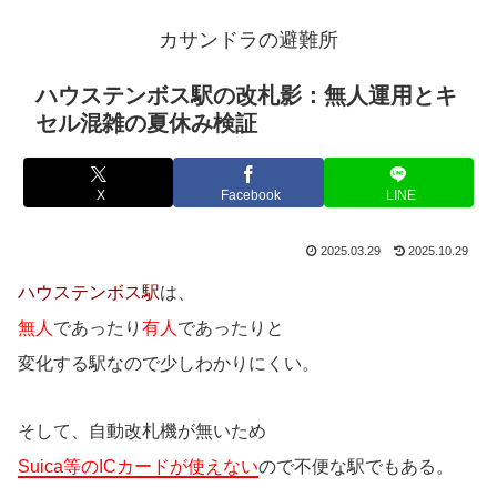
カサンドラの避難所
ハウステンボス駅の改札影：無人運用とキ
セル混雑の夏休み検証
X
Facebook
LINE
2025.03.29
2025.10.29
ハウステンボス駅
は、
無人
であったり
有人
であったりと
変化する駅なので少しわかりにくい。
そして、自動改札機が無いため
Suica等のICカードが使えない
ので不便な駅でもある。