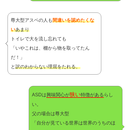
尊大型アスペの人も
間違いを認めたくな
い
あまり
トイレで大を流し忘れても
「いやこれは、棚から物を取ってたん
だ！」
と
訳のわからない理屈をたれる。
狭い
ASDは
興味関心が
特徴がある
らし
い。
父の場合は尊大型
「自分が見ている世界は世界のうちのほ