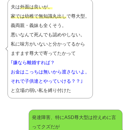
夫は
外面は良いが、
家では幼稚で無知識丸出し
で尊大型。
義両親・義妹も全くそう。
悪いなんて死んでも認めやしない。
私に味方がいないと分かってるから
ますます尊大で寄ってたかって
｢嫌なら離婚すれば？
お金はこっちは無いから渡さないよ。
それで子供達とやっていける？？｣
と立場の弱い私を縛り付けた
発達障害、特にASD尊大型は控えめに言
ってクズだが