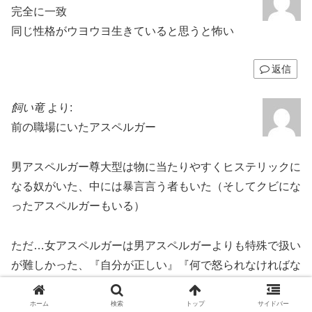
完全に一致
同じ性格がウヨウヨ生きていると思うと怖い
返信
飼い竜
より:
前の職場にいたアスペルガー
男アスペルガー尊大型は物に当たりやすくヒステリックに
なる奴がいた、中には暴言言う者もいた（そしてクビにな
ったアスペルガーもいる）
ただ…女アスペルガーは男アスペルガーよりも特殊で扱い
が難しかった、『自分が正しい』『何で怒られなければな
らないのか？納得いかない』の一点張り、下手すればター
ゲットになり責められる事も…
ホーム
検索
トップ
サイドバー