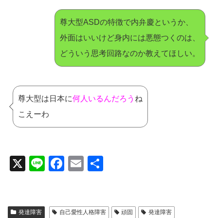
尊大型ASDの特徴で内弁慶というか、
外面はいいけど身内には悪態つくのは、
どういう思考回路なのか教えてほしい。
尊大型は日本に
何人いるんだろう
ね
こえーわ
X
Li
F
E
共
n
a
m
有
e
c
ail
e
発達障害
自己愛性人格障害
頑固
発達障害