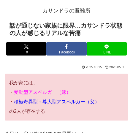
カサンドラの避難所
話が通じない家族に限界…カサンドラ状態
の人が感じるリアルな苦痛
X
Facebook
LINE
2025.10.15
2026.05.05
我が家には、
・
受動型アスペルガー（嫁）
・
積極奇異型＋尊大型アスペルガー（父）
の2人が存在する