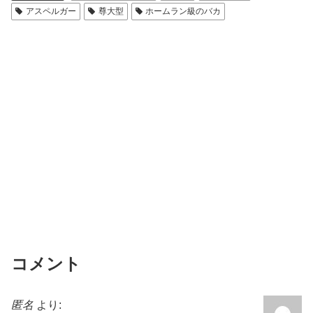
b
アスペルガー
尊大型
ホームラン級のバカ
o
o
k
コメント
匿名
より: