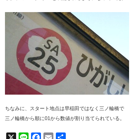
ちなみに、スタート地点は早稲田ではなく三ノ輪橋で
三ノ輪橋から順に01から数値が割り当てられている。
X
Li
F
E
共