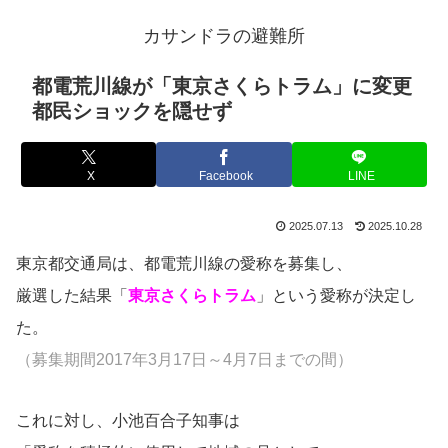
カサンドラの避難所
都電荒川線が「東京さくらトラム」に変更
都民ショックを隠せず
X
Facebook
LINE
2025.07.13
2025.10.28
東京都交通局は、都電荒川線の愛称を募集し、
厳選した結果「
東京さくらトラム
」という愛称が決定し
た。
（募集期間2017年3月17日～4月7日までの間）
これに対し、小池百合子知事は