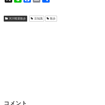
n
a
m
有
e
c
ail
河川暗渠散歩
豆知識
散歩
e
b
o
o
k
コメント