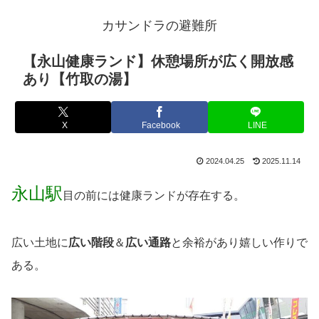
カサンドラの避難所
【永山健康ランド】休憩場所が広く開放感
あり【竹取の湯】
X
Facebook
LINE
2024.04.25
2025.11.14
永山駅
目の前には健康ランドが存在する。
広い土地に
広い階段
＆
広い通路
と余裕があり嬉しい作りで
ある。