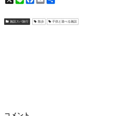
n
a
m
有
e
c
ail
施設スパ旅行
散歩
子供と遊べる施設
e
b
o
o
k
コメント