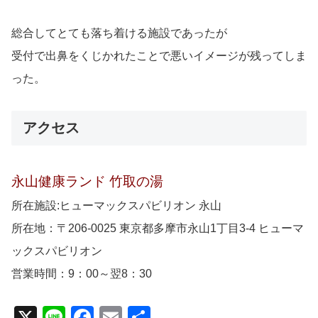
非公式サイト
総合してとても落ち着ける施設であったが
受付で出鼻をくじかれたことで悪いイメージが残ってしま
った。
アクセス
永山健康ランド 竹取の湯
所在施設:ヒューマックスパビリオン 永山
所在地：〒206-0025 東京都多摩市永山1丁目3-4 ヒューマ
ックスパビリオン
営業時間：9：00～翌8：30
X
Li
F
E
共