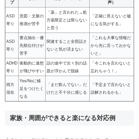
プ
声）
「薬」と言われた→処
ASD
意図・文脈の
「正確に答えないと嘘
方薬限定とは限らない
寄り
推測が苦手
になる気がする」
と思う
要点抽出・優
「これも大事な情報だ
ASD
関連すること全部話さ
先順位付けが
から先に言っておかな
寄り
ないと気が済まない
苦手
いと」
ADHD
衝動的に連想
話の途中で次々別の話
「今これを言わないと
寄り
が飛びやすい
題が浮かんで脱線
忘れちゃう！」
Yes/Noに補
両方
「まだ飲んでない」だ
「予定まで言わないと
足をつけたく
混在
けだと不十分に感じる
誤解されるかも」
なる
家族・周囲ができると楽になる対応例