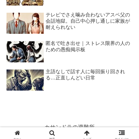
テレビでさえ噛み合わないアスペ父の
会話地獄。自己中心押し通しに家族が
耐えられない
匿名で吐き出せ｜ストレス限界の人の
ための愚痴掲示板
主語なしで話す人に毎回振り回され
る…正直しんどい日常
カサンドラの避難所
© 2015 カサンドラの避難所.