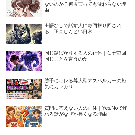
ないのか？何度言っても変わらない理
由
主語なしで話す人に毎回振り回され
る…正直しんどい日常
同じ話ばかりする人の正体｜なぜ毎回
同じことを言うのか
勝手にキレる尊大型アスペルガーの短
気にガッカリ
質問に答えない人の正体｜Yes/Noで終
わる話がなぜか長くなる理由