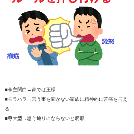
■亭主関白→家では王様
■モラハラ→言う事を聞かない家族に精神的に苦痛を与え
る
■尊大型→思う通りにならないと癇癪