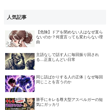
人気記事
【危険】ドアを閉めない人はなぜ直ら
ないのか？何度言っても変わらない理
由
主語なしで話す人に毎回振り回され
る…正直しんどい日常
同じ話ばかりする人の正体｜なぜ毎回
同じことを言うのか
勝手にキレる尊大型アスペルガーの短
気にガッカリ