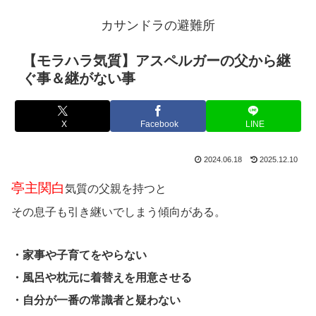
カサンドラの避難所
【モラハラ気質】アスペルガーの父から継
ぐ事＆継がない事
X
Facebook
LINE
2024.06.18
2025.12.10
亭主関白
気質の父親を持つと
その息子も引き継いでしまう傾向がある。
・家事や子育てをやらない
・風呂や枕元に着替えを用意させる
・自分が一番の常識者と疑わない