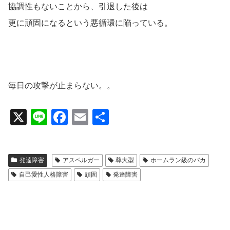
協調性もないことから、引退した後は
更に頑固になるという悪循環に陥っている。
毎日の攻撃が止まらない。。
X
Li
F
E
共
n
a
m
有
e
c
ail
発達障害
アスペルガー
尊大型
ホームラン級のバカ
e
自己愛性人格障害
頑固
発達障害
b
o
o