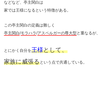
などなど、亭主関白は
家では王様になるという特徴がある。
この亭主関白の定義は難しく
亭主関白
/
モラハラ
/
アスペルガーの尊大型
と重なるが、
王様
として、
とにかく自分を
家族に威張る
という点で共通している。