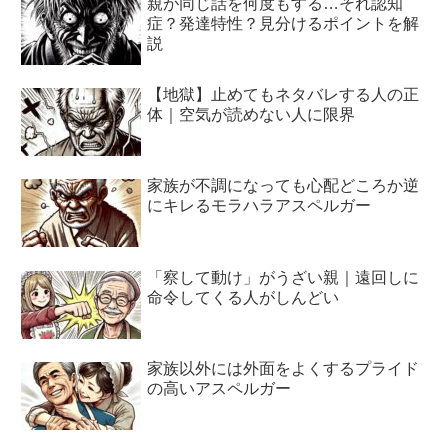
親が同じ話を何度もする…それ認知
症？発達特性？見分けるポイントを解
説
【地獄】止めてもネタバレする人の正
体｜空気が読めない人に限界
家族が不調になっても心配どころか逆
にキレるモラハラアスペルガー
「察して動け」がうざい親｜遠回しに
命令してくる人がしんどい
家族以外には外面をよくするプライド
の高いアスペルガー