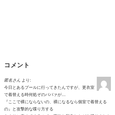
k
コメント
匿名さん
より:
今日とあるプールに行ってきたんですが、更衣室
で着替える時何処ぞのババァが…
『ここで裸にならないの、裸になるなら個室で着替える
の』と攻撃的な喋り方する