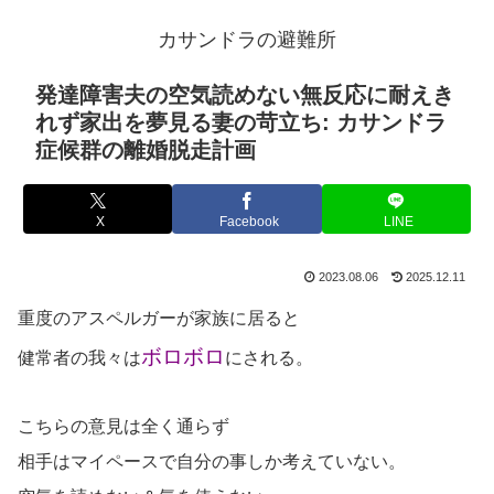
カサンドラの避難所
発達障害夫の空気読めない無反応に耐えき
れず家出を夢見る妻の苛立ち: カサンドラ
症候群の離婚脱走計画
X
Facebook
LINE
2023.08.06
2025.12.11
重度のアスペルガーが家族に居ると
ボロボロ
健常者の我々は
にされる。
こちらの意見は全く通らず
相手はマイペースで自分の事しか考えていない。