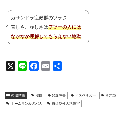
カサンドラ症候群のツラさ、
苦しさ、虚しさは
フツーの人には
なかなか理解してもらえない地獄
。
X
Li
F
E
共
n
a
m
有
e
c
ail
e
発達障害
頑固
発達障害
アスペルガー
尊大型
b
ホームラン級のバカ
自己愛性人格障害
o
o