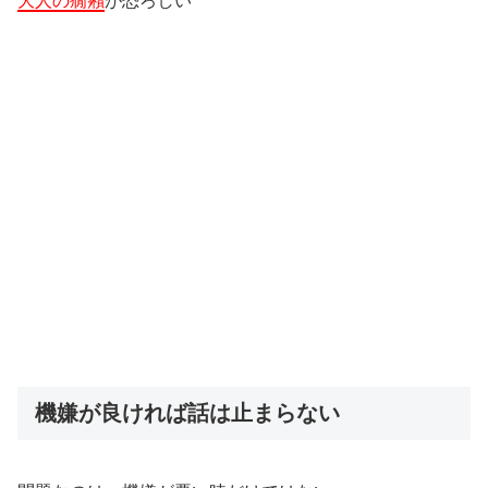
大人の癇癪
が恐ろしい
機嫌が良ければ話は止まらない