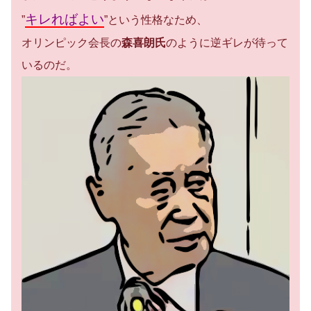
キレればよい
”
”という性格なため、
オリンピック会長の
森喜朗氏
のように逆ギレが待って
いるのだ。