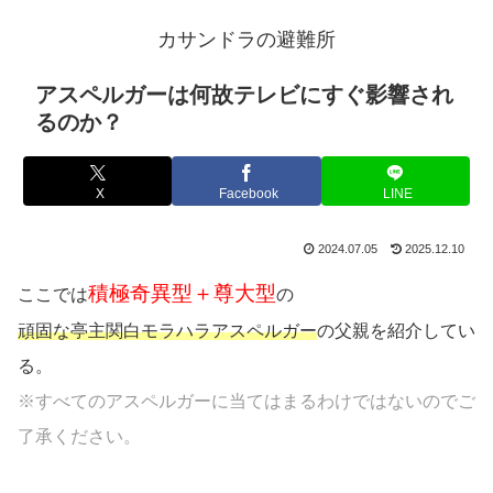
カサンドラの避難所
アスペルガーは何故テレビにすぐ影響され
るのか？
X
Facebook
LINE
2024.07.05
2025.12.10
積極奇異型＋尊大型
ここでは
の
頑固な亭主関白モラハラアスペルガー
の父親を紹介してい
る。
※すべてのアスペルガーに当てはまるわけではないのでご
了承ください。