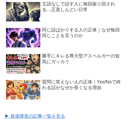
主語なしで話す人に毎回振り回され
る…正直しんどい日常
同じ話ばかりする人の正体｜なぜ毎回
同じことを言うのか
勝手にキレる尊大型アスペルガーの短
気にガッカリ
質問に答えない人の正体｜Yes/Noで終
わる話がなぜか長くなる理由
▶ 発達障害の記事一覧を見る