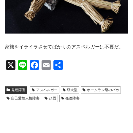
家族をイライラさせてばかりのアスペルガーは不要だ。
X
Li
F
E
共
n
a
m
有
e
c
ail
発達障害
アスペルガー
尊大型
ホームラン級のバカ
e
自己愛性人格障害
頑固
発達障害
b
o
o
k