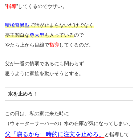
”
指導
”してくるのでウザい。
積極奇異型
で話が止まらないだけでなく
亭主関白な
尊大型
も入っている
ので
やたら上から目線で
指導
してくるのだ。
父が一番の情弱であるにも関わらず
思うように家族を動かそうとする。
水を止めろ！
この日は、私の家に来た時に
（ウォーターサーバーの）水の在庫が気になってしまい、
父「腐るから一時的に注文を止めろ」
と指導して