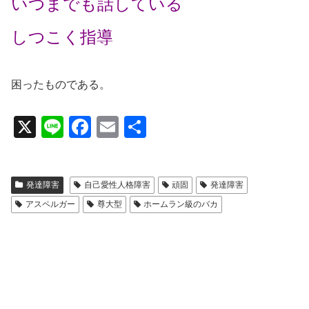
いつまでも話している
しつこく指導
困ったものである。
X
Li
F
E
共
n
a
m
有
e
c
ail
発達障害
自己愛性人格障害
頑固
発達障害
e
アスペルガー
尊大型
ホームラン級のバカ
b
o
o
k