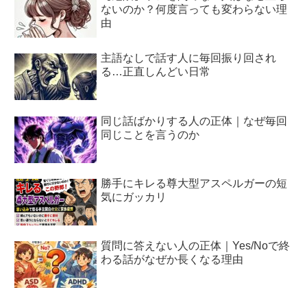
ないのか？何度言っても変わらない理
由
主語なしで話す人に毎回振り回され
る…正直しんどい日常
同じ話ばかりする人の正体｜なぜ毎回
同じことを言うのか
勝手にキレる尊大型アスペルガーの短
気にガッカリ
質問に答えない人の正体｜Yes/Noで終
わる話がなぜか長くなる理由