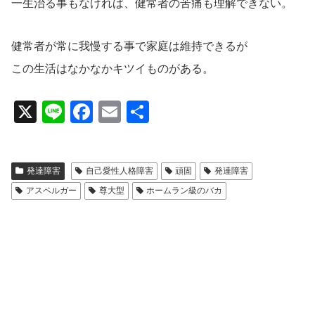
一生治る事もなければ、健常者の苦痛も理解できない。
健常者が常に我慢する事で家庭は維持できるが
この生活はなかなかキツイものがある。
X
Li
F
E
共
n
a
m
有
e
c
ail
発達障害
自己愛性人格障害
頑固
発達障害
e
アスペルガー
尊大型
ホームラン級のバカ
b
o
o
k