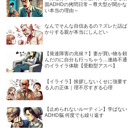
固ADHDの拷問日常～尊大型が聞かな
い本当の理由～
なんでそんな自信あるの？ズレた話ば
かりする親が本当にしんどい
【発達障害の兆候？】妻が買い物を頼
んだのに自分も行っちゃう…連絡不通
のイライラ体験【受動型アスペ】
【イライラ】挨拶しないくせに強要す
る人の正体｜理不尽すぎる心理
【止められないルーティン】学ばない
ADHD脳 何度でも繰り返す