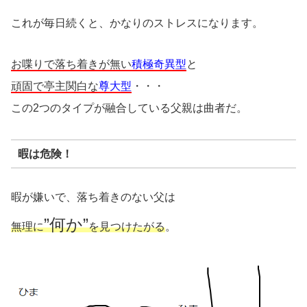
これが毎日続くと、かなりのストレスになります。
お喋りで落ち着きが無い
積極奇異型
と
頑固で亭主関白な
尊大型
・・・
この2つのタイプが融合している父親は曲者だ。
暇は危険！
暇が嫌いで、落ち着きのない父は
”何か”
無理に
を見つけたがる
。