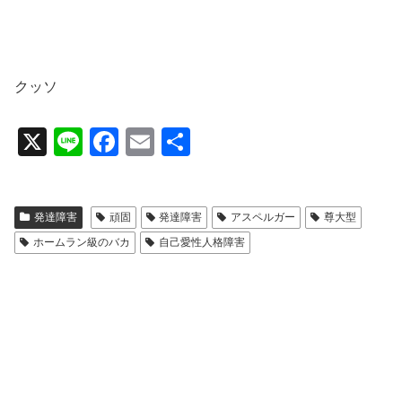
クッソ
X
Li
F
E
共
n
a
m
有
e
c
ail
発達障害
頑固
発達障害
アスペルガー
尊大型
e
ホームラン級のバカ
自己愛性人格障害
b
o
o
k