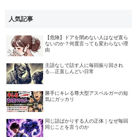
人気記事
【危険】ドアを閉めない人はなぜ直ら
ないのか？何度言っても変わらない理
由
主語なしで話す人に毎回振り回され
る…正直しんどい日常
勝手にキレる尊大型アスペルガーの短
気にガッカリ
同じ話ばかりする人の正体｜なぜ毎回
同じことを言うのか