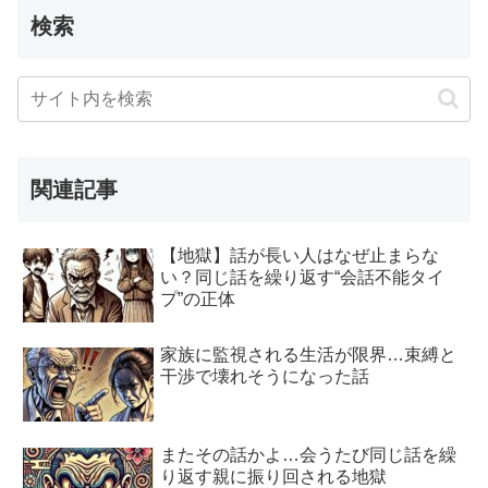
検索
関連記事
【地獄】話が長い人はなぜ止まらな
い？同じ話を繰り返す“会話不能タイ
プ”の正体
家族に監視される生活が限界…束縛と
干渉で壊れそうになった話
またその話かよ…会うたび同じ話を繰
り返す親に振り回される地獄