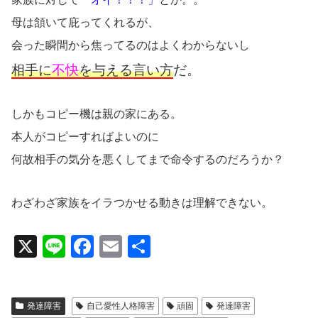
母は頷いて庇ってくれるが、
会った瞬間から焦ってるのはよくわからないし
相手に
不快
を与える言い方
だ。
しかもコピー機は親の家にある。
本人がコピーすればよいのに
何故相手の気分を悪くしてまで命令するのだろうか？
わざわざ家族をイラつかせる動きは理解できない。
X
Li
F
E
共
n
a
m
有
e
c
ail
発達障害
自己愛性人格障害
頑固
発達障害
e