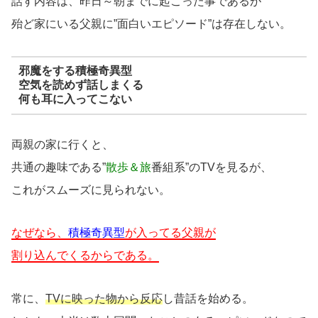
話す内容は、昨日～朝までに起こった事であるが
殆ど家にいる父親に”面白いエピソード”は存在しない。
邪魔をする積極奇異型
空気を読めず話しまくる
何も耳に入ってこない
両親の家に行くと、
共通の趣味である”
散歩＆旅
番組系”のTVを見るが、
これがスムーズに見られない。
なぜなら、
積極奇異型
が入ってる父親が
割り込んでくるからである。
常に、
TVに映った物から反応
し昔話を始める。