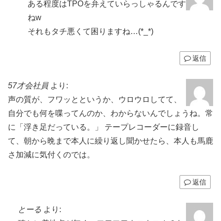
ある程度はTPOを弁えていらっしゃるんです
ねw
それもタチ悪くて困りますね…(*_*)
返信
57才会社員
より:
声の質が、フワッとというか、ウロウロしてて、
自分でも何を喋ってんのか、わからないんでしょうね。常
に「浮き足だっている。」 テープレコーダーに録音し
て、朝から晩まで本人に繰り返し聞かせたら、本人も馬鹿
さ加減に気付くのでは。
返信
とーる
より: