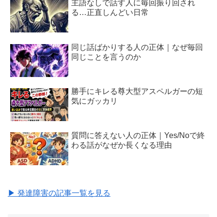
主語なしで話す人に毎回振り回され
る…正直しんどい日常
同じ話ばかりする人の正体｜なぜ毎回
同じことを言うのか
勝手にキレる尊大型アスペルガーの短
気にガッカリ
質問に答えない人の正体｜Yes/Noで終
わる話がなぜか長くなる理由
▶ 発達障害の記事一覧を見る