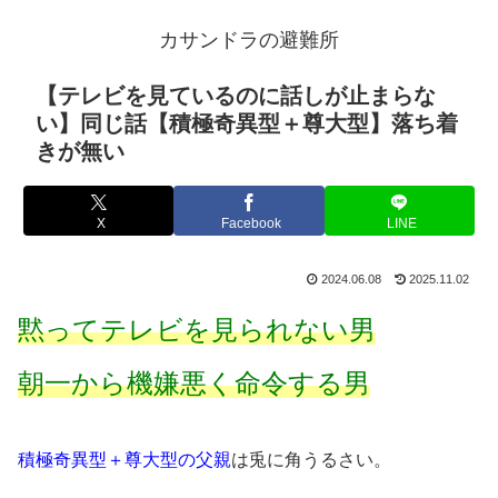
カサンドラの避難所
【テレビを見ているのに話しが止まらな
い】同じ話【積極奇異型＋尊大型】落ち着
きが無い
X
Facebook
LINE
2024.06.08
2025.11.02
黙ってテレビを見られない男
朝一から機嫌悪く命令する男
積極奇異型＋尊大型の父親
は兎に角うるさい。