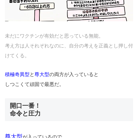
未だにワクチンが有効だと思っている無能。
考え方は人それぞれなのに、自分の考えを正義とし押し付
けてくる。
積極奇異型
と
尊大型
の両方が入っていると
しつこくて頑固で最悪だ。
開口一番！
命令と圧力
尊大型
が入っているので