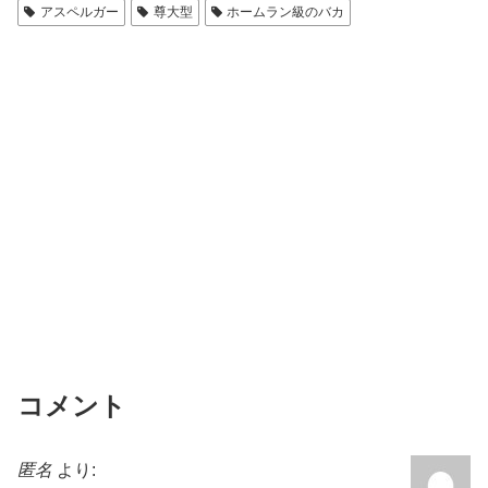
アスペルガー
尊大型
ホームラン級のバカ
b
o
o
k
コメント
匿名
より: