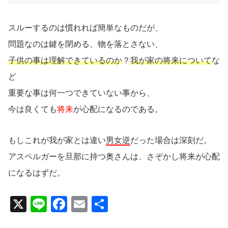
スルーするのは慣れれば簡単なものだが、
問題なのは鍵を閉める、物を落とさない、
子供の事は理解できているのか
？
我が家の将来について
な
ど
重要な事は何一つできていない事から、
今は良くても
将来
が心配になるのである。
もしこれが我が家とは違い
男女逆
だった場合は深刻だ。
アスペルガーを旦那に持つ奥さんは、さぞかし将来が心配
になるはずだ。
X
Li
F
E
共
n
a
m
有