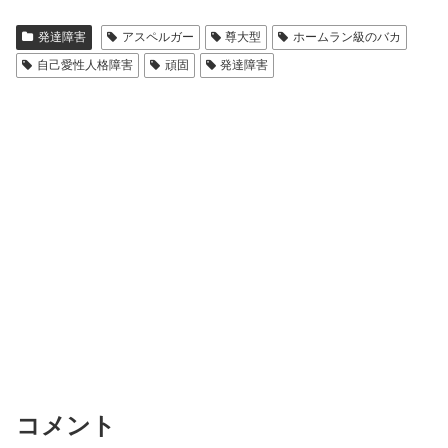
e
c
ail
発達障害
アスペルガー
尊大型
ホームラン級のバカ
e
自己愛性人格障害
頑固
発達障害
b
o
o
k
コメント