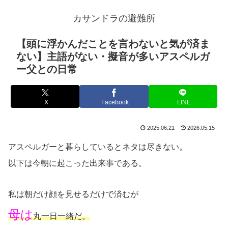
カサンドラの避難所
【頭に浮かんだことを言わないと気が済ま
ない】主語がない・擬音が多いアスペルガ
ー父との日常
X
Facebook
LINE
2025.06.21
2026.05.15
アスペルガーと暮らしているとネタは尽きない。
以下は今朝に起こった出来事である。
私は朝だけ顔を見せるだけで済むが
母は
丸一日一緒だ。