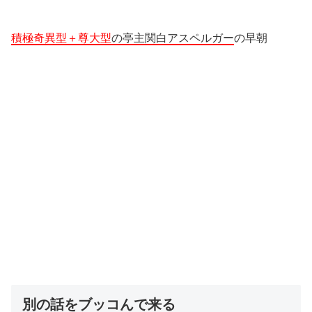
積極奇異型＋尊大型
の亭主関白アスペルガー
の早朝
別の話をブッコんで来る