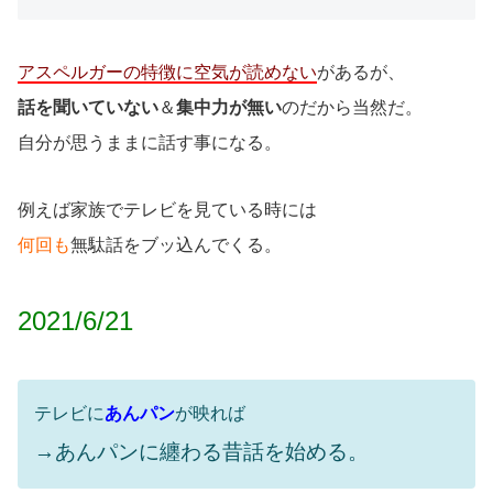
アスペルガーの特徴に空気が読めない
があるが、
話を聞いていない
＆
集中力が無い
のだから当然だ。
自分が思うままに話す事になる。
例えば家族でテレビを見ている時には
何回も
無駄話をブッ込んでくる。
2021/6/21
テレビに
あんパン
が映れば
→あんパンに纏わる昔話を始める。