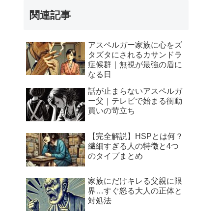
関連記事
アスペルガー家族に心をズ
タズタにされるカサンドラ
症候群｜無視が最強の盾に
なる日
話が止まらないアスペルガ
ー父｜テレビで始まる衝動
買いの苛立ち
【完全解説】HSPとは何？
繊細すぎる人の特徴と4つ
のタイプまとめ
家族にだけキレる父親に限
界…すぐ怒る大人の正体と
対処法