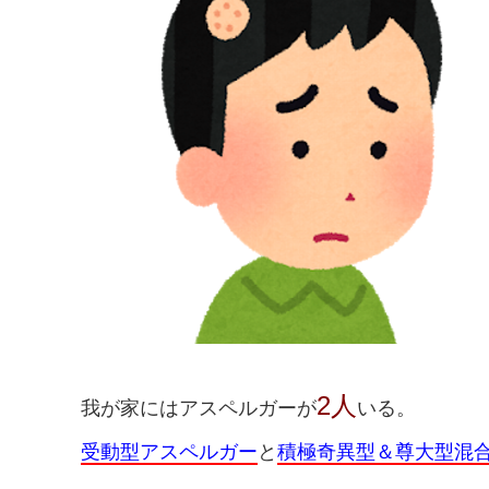
2人
我が家にはアスペルガーが
いる。
受動型アスペルガー
と
積極奇異型＆尊大型混