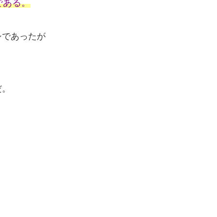
である。
シであったが
だ。