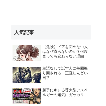
人気記事
【危険】ドアを閉めない人
はなぜ直らないのか？何度
言っても変わらない理由
主語なしで話す人に毎回振
り回される…正直しんどい
日常
勝手にキレる尊大型アスペ
ルガーの短気にガッカリ