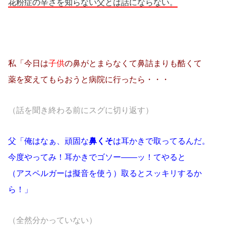
花粉症の辛さを知らない父とは話にならない。
私「今日は
子供
の鼻がとまらなくて鼻詰まりも酷くて
薬を変えてもらおうと病院に行ったら・・・
（話を聞き終わる前にスグに切り返す）
父「俺はなぁ、頑固な
鼻くそ
は耳かきで取ってるんだ。
今度やってみ！耳かきで
ゴソー――ッ！てやると
（アスペルガーは擬音を使う）
取るとスッキリするか
ら！」
（全然分かっていない）