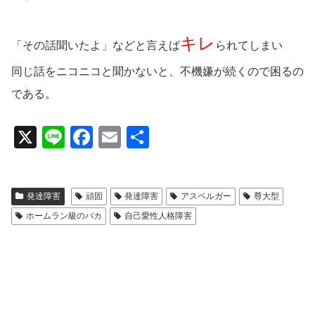
キレ
「その話聞いたよ」などと言えば
られてしまい
同じ話をニコニコと聞かないと、不機嫌が続くので困るの
である。
X
Li
F
E
共
n
a
m
有
e
c
ail
発達障害
頑固
発達障害
アスペルガー
尊大型
e
ホームラン級のバカ
自己愛性人格障害
b
o
o
k