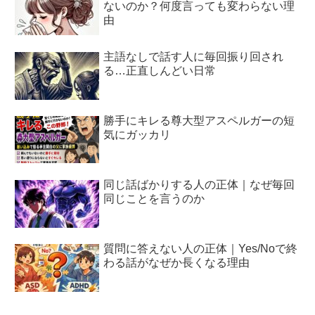
ないのか？何度言っても変わらない理
由
主語なしで話す人に毎回振り回され
る…正直しんどい日常
勝手にキレる尊大型アスペルガーの短
気にガッカリ
同じ話ばかりする人の正体｜なぜ毎回
同じことを言うのか
質問に答えない人の正体｜Yes/Noで終
わる話がなぜか長くなる理由