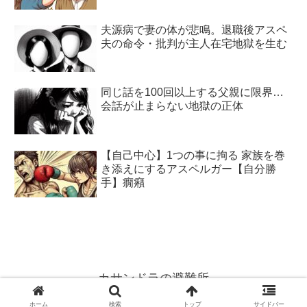
夫源病で妻の体が悲鳴。退職後アスペ
夫の命令・批判が主人在宅地獄を生む
同じ話を100回以上する父親に限界…
会話が止まらない地獄の正体
【自己中心】1つの事に拘る 家族を巻
き添えにするアスペルガー【自分勝
手】癇癪
カサンドラの避難所
© 2015 カサンドラの避難所.
ホーム
検索
トップ
サイドバー