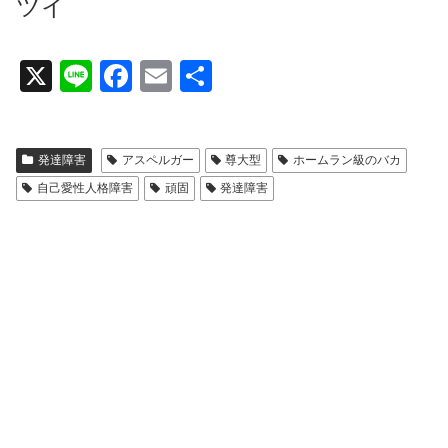
ツイ
X
Li
F
E
共
n
a
m
有
e
c
ail
発達障害
アスペルガー
尊大型
ホームラン級のバカ
e
自己愛性人格障害
頑固
発達障害
b
o
o
k