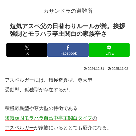
カサンドラの避難所
短気アスペ父の日替わりルールが糞。挨拶
強制とモラハラ亭主関白の家族辛さ
X
Facebook
LINE
2024.12.31
2025.11.02
アスペルガーには、積極奇異型、尊大型
受動型、孤独型が存在するが、
積極奇異型や尊大型の特徴である
短気頑固モラハラ自己中亭主関白タイプ
の
アスペルガー
が家族にいるととても厄介になる。