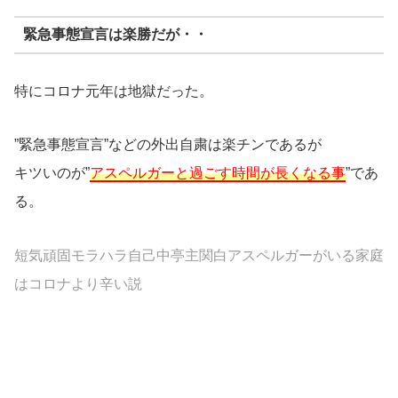
緊急事態宣言は楽勝だが・・
特にコロナ元年は地獄だった。
”緊急事態宣言”などの外出自粛は楽チンであるが
キツいのが”
アスペルガーと過ごす時間が長くなる事
”であ
る。
短気頑固モラハラ自己中亭主関白アスペルガー
がいる家庭
はコロナより辛い説