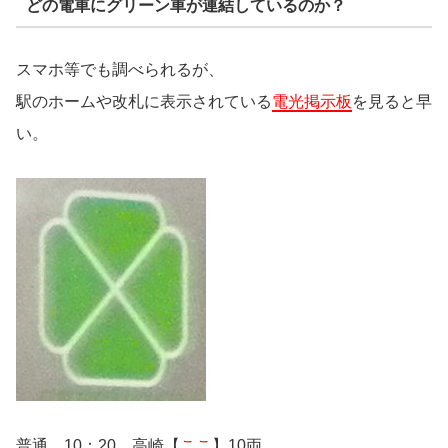
どの電車にグリーン車が連結しているのか？
スマホ等でも調べられるが、
駅のホームや改札に表示されている
電光掲示板
を見ると早
い。
普通 10：20 高崎【
ここ
】10両