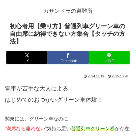
カサンドラの避難所
初心者用【乗り方】普通列車グリーン車の
自由席に納得できない方集合【タッチの方
法】
X
Facebook
LINE
2024.11.19
2025.10.28
電車が苦手な大人による
はじめての
おつかい
グリーン車体験！
関東には、グリーン車なのに
”
満席なら座れない
”気持ち悪い
普通列車グリーン券
が存在