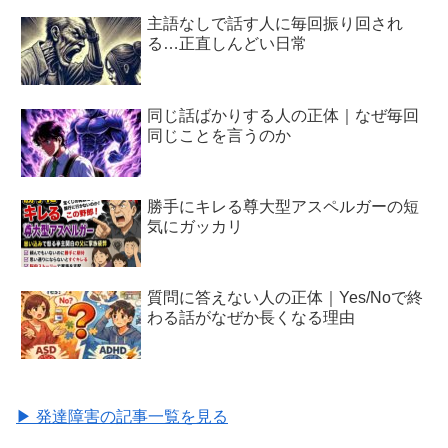
主語なしで話す人に毎回振り回され
る…正直しんどい日常
同じ話ばかりする人の正体｜なぜ毎回
同じことを言うのか
勝手にキレる尊大型アスペルガーの短
気にガッカリ
質問に答えない人の正体｜Yes/Noで終
わる話がなぜか長くなる理由
▶ 発達障害の記事一覧を見る