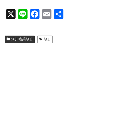
X
Li
F
E
共
n
a
m
有
e
c
ail
河川暗渠散歩
散歩
e
b
o
o
k