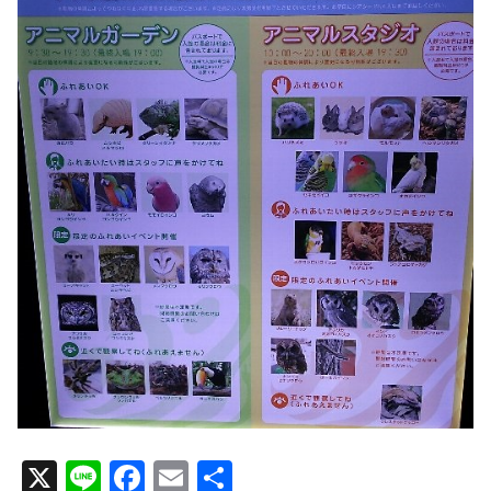
X
Li
F
E
共