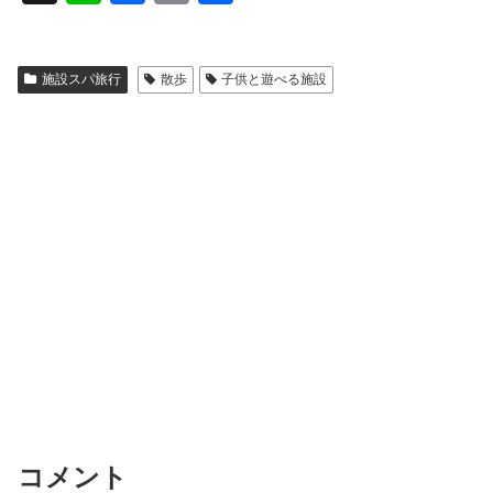
n
a
m
有
e
c
ail
施設スパ旅行
散歩
子供と遊べる施設
e
b
o
o
k
コメント