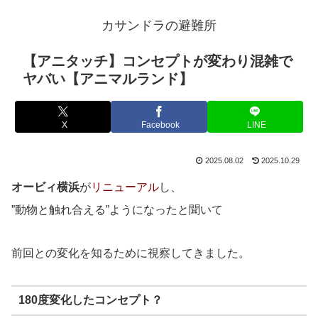
カサンドラの避難所
【アニタッチ】コンセプトが変わり混雑で
ヤバい【アニマルランド】
X
Facebook
LINE
2025.08.02
2025.10.29
オービィ横浜
が
リニューアル
し、
”動物と触れ合える”ようになったと聞いて
前回との変化を知るために視察してきました。
180度変化したコンセプト？