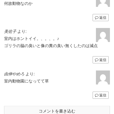
何故動物なのか
返信
美佐子
より:
室内はホントイイ。、。、。♪
ゴリラの脇の臭いと像の糞の臭い無くしたのは減点
返信
由伸やめろ
より:
室内動物園になってて草
返信
コメントを書き込む