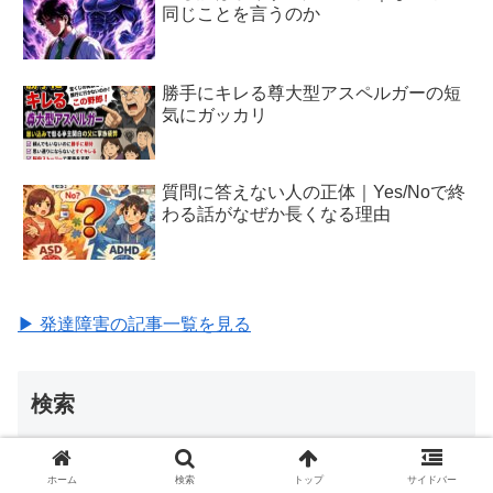
同じことを言うのか
勝手にキレる尊大型アスペルガーの短
気にガッカリ
質問に答えない人の正体｜Yes/Noで終
わる話がなぜか長くなる理由
▶ 発達障害の記事一覧を見る
検索
ホーム
検索
トップ
サイドバー