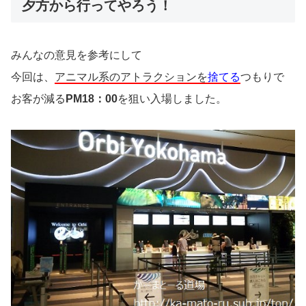
夕方から行ってやろう！
みんなの意見を参考にして
今回は、
アニマル系のアトラクションを
捨てる
つもりで
お客が減る
PM18：00
を狙い入場しました。