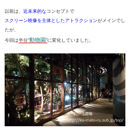
以前は、
近未来的な
コンセプトで
スクリーン映像を主体としたアトラクション
がメインでし
たが、
動物園
今回は
半分”
”
に変化していました。