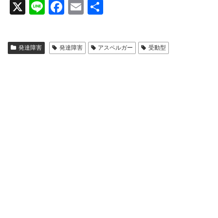
X
Li
F
E
共
n
a
m
有
e
c
ail
発達障害
発達障害
アスペルガー
受動型
e
b
o
o
k