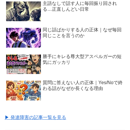
主語なしで話す人に毎回振り回され
る…正直しんどい日常
同じ話ばかりする人の正体｜なぜ毎回
同じことを言うのか
勝手にキレる尊大型アスペルガーの短
気にガッカリ
質問に答えない人の正体｜Yes/Noで終
わる話がなぜか長くなる理由
▶ 発達障害の記事一覧を見る