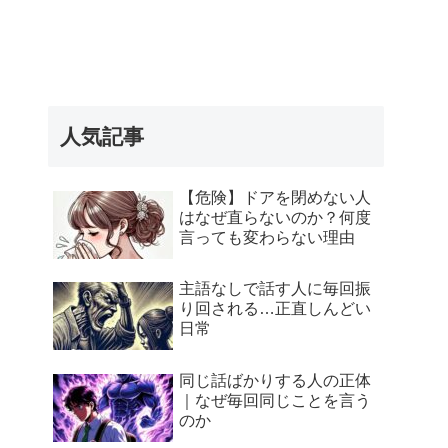
人気記事
【危険】ドアを閉めない人
はなぜ直らないのか？何度
言っても変わらない理由
主語なしで話す人に毎回振
り回される…正直しんどい
日常
同じ話ばかりする人の正体
｜なぜ毎回同じことを言う
のか