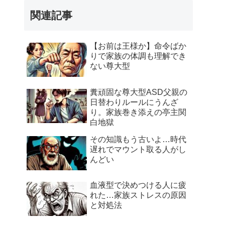
関連記事
【お前は王様か】命令ばか
りで家族の体調も理解でき
ない尊大型
糞頑固な尊大型ASD父親の
日替わりルールにうんざ
り。家族巻き添えの亭主関
白地獄
その知識もう古いよ…時代
遅れでマウント取る人がし
んどい
血液型で決めつける人に疲
れた…家族ストレスの原因
と対処法