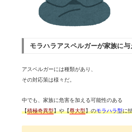
モラハラアスペルガーが家族に与
アスペルガーには種類があり、
その対応策は様々だ。
中でも、家族に危害を加える可能性のある
【
積極奇異型
】や【
尊大型
】の
モラハラ型
に