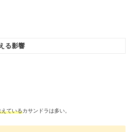
える影響
怯えている
カサンドラは多い。