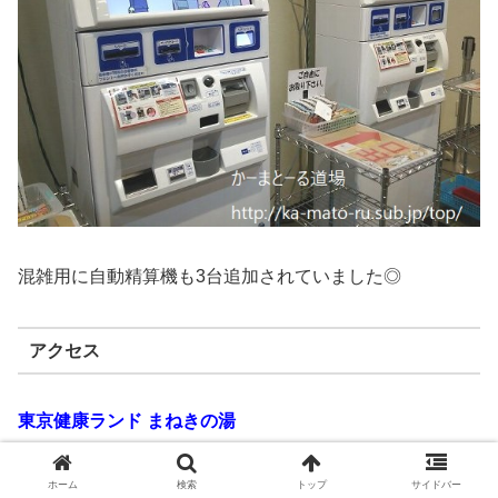
混雑用に自動精算機も3台追加されていました◎
アクセス
東京健康ランド まねきの湯
〒134-0091 東京都江戸川区船堀１丁目２−１
ホーム
検索
トップ
サイドバー
03-3878-4126