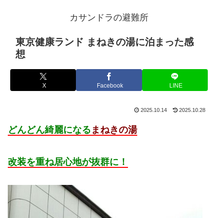
カサンドラの避難所
東京健康ランド まねきの湯に泊まった感
想
X
Facebook
LINE
2025.10.14
2025.10.28
どんどん綺麗になる
まねきの湯
改装を重ね居心地が抜群に！