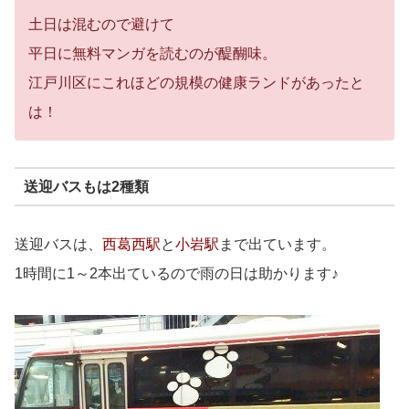
土日は混むので避けて
平日に無料マンガを読むのが醍醐味。
江戸川区にこれほどの規模の健康ランドがあったと
は！
送迎バスもは2種類
送迎バスは、
西葛西駅
と
小岩駅
まで出ています。
1時間に1～2本出ているので雨の日は助かります♪