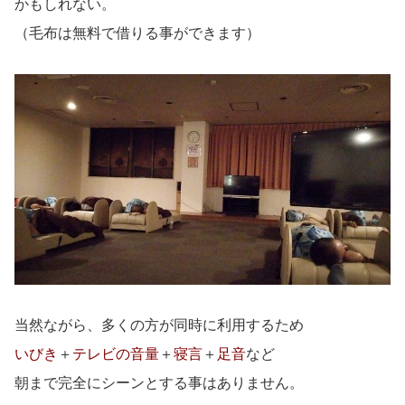
かもしれない。
（毛布は無料で借りる事ができます）
当然ながら、多くの方が同時に利用するため
いびき
＋
テレビの音量
＋
寝言
＋
足音
など
朝まで完全にシーンとする事はありません。