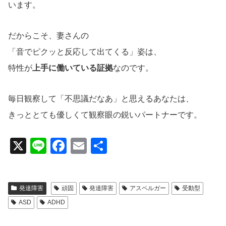
います。
だからこそ、妻さんの
「音でピクッと反応して出てくる」姿は、
特性が
上手に働いている証拠
なのです。
毎日観察して「不思議だなあ」と思えるあなたは、
きっととても優しくて観察眼の鋭いパートナーです。
X
Li
F
E
共
n
a
m
有
e
c
ail
発達障害
頑固
発達障害
アスペルガー
受動型
e
ASD
ADHD
b