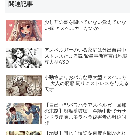
関連記事
少し前の事を聞いていない覚えていな
い嫁 アスペルガーなのか？
アスペルガーのいる家庭は外出自粛中
ストレスたまる説 緊急事態宣言は地獄
尊大型ASD
小動物よりおバカな尊大型アスペルガ
ー 大人の癇癪 周りにストレスを与える
天才
【自己中型パワハラアスペルガー旦那
の末路】癇癪壁破壊・会話中断でカサ
ンドラ崩壊…モラハラ被害者の離婚叫
び
【地獄】同じ自慢話を何度も聞かされ