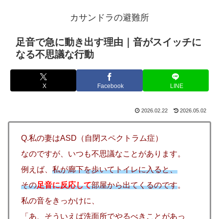
カサンドラの避難所
足音で急に動き出す理由｜音がスイッチに
なる不思議な行動
X
Facebook
LINE
2026.02.22
2026.05.02
Q.私の妻はASD（自閉スペクトラム症）
なのですが、いつも不思議なことがあります。
例えば、
私が廊下を歩いてトイレに入ると、
その
足音に反応して
部屋から出てくるのです
。
私の音をきっかけに、
「あ、そういえば洗面所でやるべきことがあっ