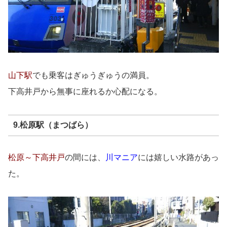
山下駅
でも乗客はぎゅうぎゅうの満員。
下高井戸から無事に座れるか心配になる。
9.松原駅（まつばら）
松原～下高井戸
の間には、
川マニア
には嬉しい水路があっ
た。