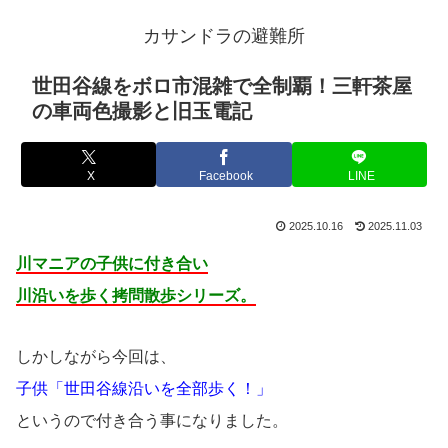
カサンドラの避難所
世田谷線をボロ市混雑で全制覇！三軒茶屋
の車両色撮影と旧玉電記
X
Facebook
LINE
2025.10.16
2025.11.03
川マニアの子供に付き合い
川沿いを歩く拷問散歩シリーズ。
しかしながら今回は、
子供「世田谷線沿いを全部歩く！」
というので付き合う事になりました。