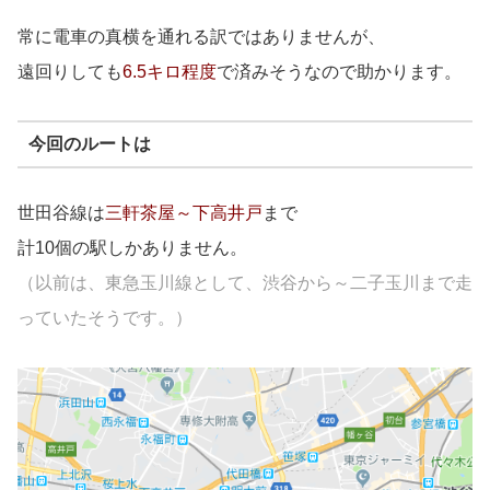
常に電車の真横を通れる訳ではありませんが、
遠回りしても
6.5キロ程度
で済みそうなので助かります。
今回のルートは
世田谷線は
三軒茶屋～下高井戸
まで
計10個の駅しかありません。
（以前は、東急玉川線として、渋谷から～二子玉川まで走
っていたそうです。）