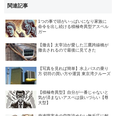
関連記事
1つの事で頭がいっぱいになり家族に
命令を出し続ける積極奇異型アスペル
ガー
【撤去】太宰治が愛した三鷹跨線橋が
撤去されるので最後に見てきた
【写真を見れば簡単】水上バスの乗り
方 切符の買い方や運賃 東京湾クルーズ
【積極奇異型】自分が一番じゃないと
気が済まないアスペは扱いづらい【尊
大型】
発達障害夫の空気読めない無反応に耐