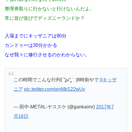
整理券取りに行かないと行けないんだよ。
常に並び並びでディズニーランドか？
入場までにキッザニアは90分
カンドゥーは30分かかる
なぜ我々に修行させるのかわからない。
この時間でこんな行列(´°̥̥̥̥̥̥̥̥ω°̥̥̥̥̥̥̥̥｀)8時前やで
#キッザ
ニア
pic.twitter.com/wnMkS22wUv
— 田中-METAL-ヤススケ (@gankairnr)
2017年7
月16日