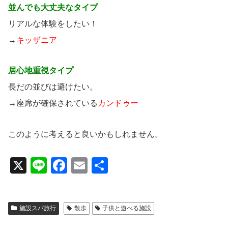
並んでも大丈夫なタイプ
リアルな体験をしたい！
→
キッザニア
居心地重視タイプ
長だの並びは避けたい。
→座席が確保されている
カンドゥー
このように考えると良いかもしれません。
X
Li
F
E
共
n
a
m
有
e
c
ail
施設スパ旅行
散歩
子供と遊べる施設
e