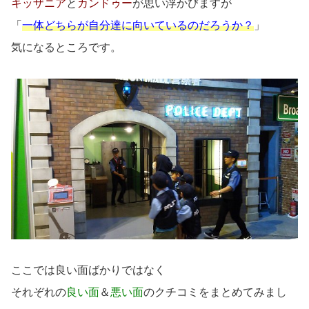
キッザニア
と
カンドゥー
が思い浮かびますが
「
一体どちらが自分達に向いているのだろうか？
」
気になるところです。
ここでは良い面ばかりではなく
それぞれの
良い面
＆
悪い面
のクチコミをまとめてみまし