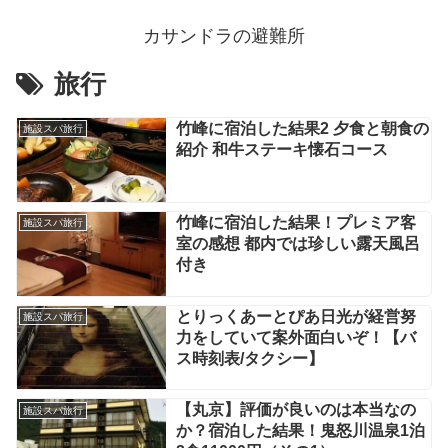
カサンドラの避難所
旅行
竹峰に宿泊した結果2 夕食と朝食の
施設スパ旅行
紹介 和牛ステーキ懐石コース
竹峰に宿泊した結果！プレミア客
施設スパ旅行
室の感想 都内では珍しい露天風呂
付き
とりっくあーとぴあ日光が経営努
施設スパ旅行
力をしていて案外面白いぞ！【バ
ス時刻表/タクシー】
【丸京】評価が良いのは本当なの
施設スパ旅行
か？宿泊した結果！鬼怒川温泉1泊