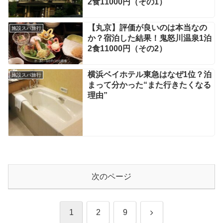
2食11000円（その1）
【丸京】評価が良いのは本当なの
施設スパ旅行
か？宿泊した結果！鬼怒川温泉1泊
2食11000円（その2）
横浜ベイホテル東急はなぜ1位？泊
施設スパ旅行
まって分かった“また行きたくなる
理由”
次のページ
次
1
2
9