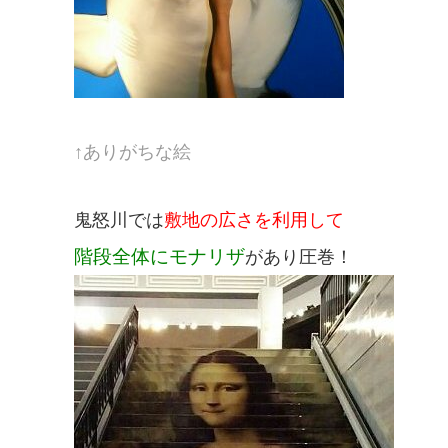
↑ありがちな絵
鬼怒川では
敷地の広さを利用して
階段全体にモナリザ
があり圧巻！