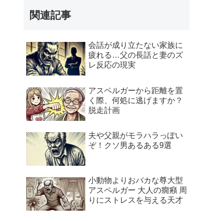
関連記事
会話が成り立たない家族に
疲れる…父の長話と妻のズ
レ反応の現実
アスペルガーから距離を置
く際、何処に逃げますか？
脱走計画
夫や父親がモラハラっぽい
ぞ！クソ男あるある9選
小動物よりおバカな尊大型
アスペルガー 大人の癇癪 周
りにストレスを与える天才