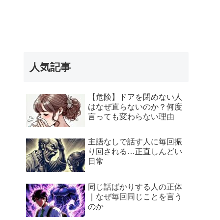
人気記事
【危険】ドアを閉めない人
はなぜ直らないのか？何度
言っても変わらない理由
主語なしで話す人に毎回振
り回される…正直しんどい
日常
同じ話ばかりする人の正体
｜なぜ毎回同じことを言う
のか