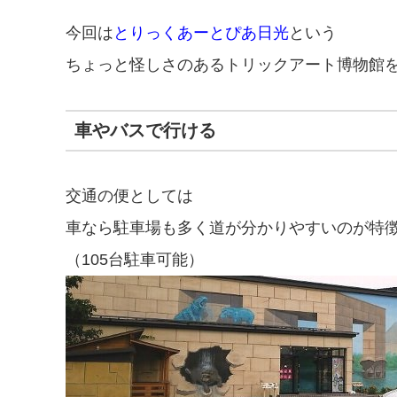
今回は
とりっくあーとぴあ日光
という
ちょっと怪しさのあるトリックアート博物館
車やバスで行ける
交通の便としては
車なら駐車場も多く道が分かりやすいのが特
（105台駐車可能）