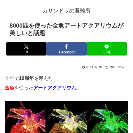
カサンドラの避難所
8000匹を使った金魚アートアクアリウムが
美しいと話題
X
Facebook
LINE
2023.07.26
2025.12.28
今年で
10周年
を迎えた
金魚
を使った
アートアクアリウム
。