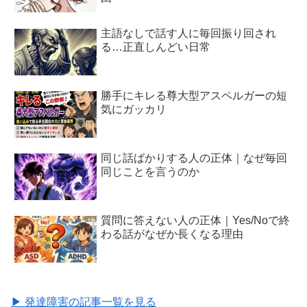
主語なしで話す人に毎回振り回され
る…正直しんどい日常
勝手にキレる尊大型アスペルガーの短
気にガッカリ
同じ話ばかりする人の正体｜なぜ毎回
同じことを言うのか
質問に答えない人の正体｜Yes/Noで終
わる話がなぜか長くなる理由
▶ 発達障害の記事一覧を見る