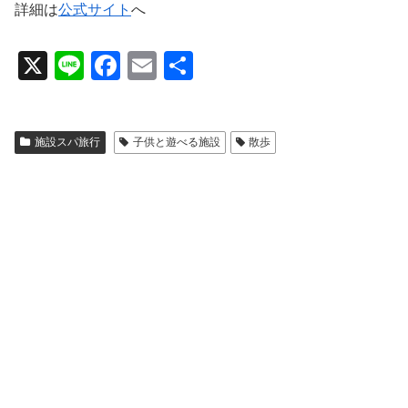
詳細は
公式サイト
へ
X
Li
F
E
共
n
a
m
有
e
c
ail
施設スパ旅行
子供と遊べる施設
散歩
e
b
o
o
k