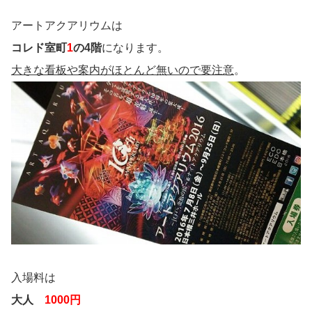
アートアクアリウムは
コレド室町
1
の4階
になります。
大きな看板や案内がほとんど無いので要注意
。
入場料は
大人
1000円