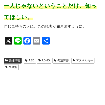
一人じゃないということだけ、知っ
てほしい
。
同じ気持ちの人に、この現実が届きますように。
X
Li
F
E
共
n
a
m
有
e
c
ail
発達障害
ASD
ADHD
発達障害
アスペルガー
e
受動型
b
o
o
k