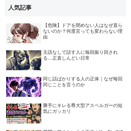
人気記事
【危険】ドアを閉めない人はなぜ直ら
ないのか？何度言っても変わらない理
由
主語なしで話す人に毎回振り回され
る…正直しんどい日常
同じ話ばかりする人の正体｜なぜ毎回
同じことを言うのか
勝手にキレる尊大型アスペルガーの短
気にガッカリ