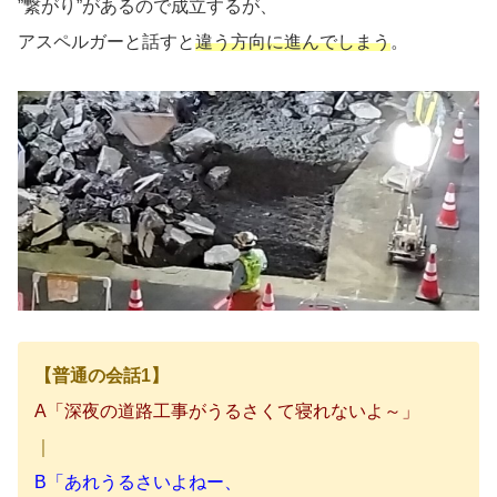
”繋がり”があるので成立するが、
アスペルガーと話すと
違う方向に進んでしまう
。
【普通の会話1】
A「深夜の道路工事がうるさくて寝れないよ～」
｜
B「あれうるさいよねー、