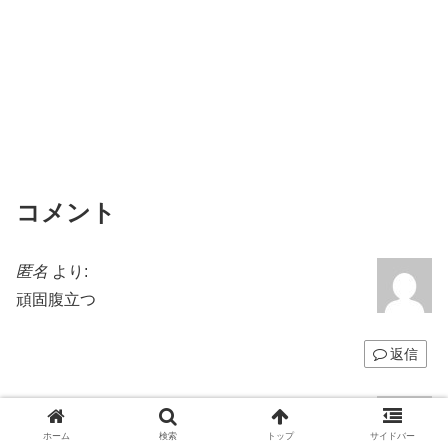
コメント
匿名
より:
頑固腹立つ
返信
匿名
より:
アスペw
ホーム
検索
トップ
サイドバー