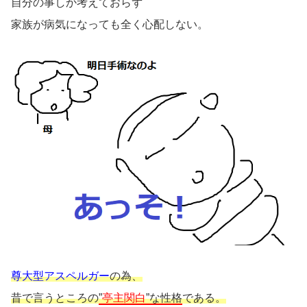
自分の事しか考えておらず
家族が病気になっても全く心配しない。
尊大型アスペルガー
の為、
昔で言うところの
”
亭主関白
”な性格
である。