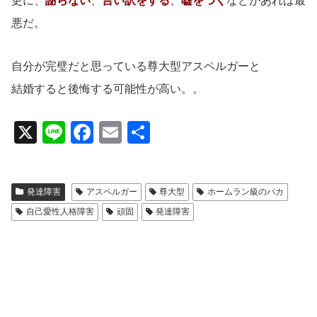
更に、
謝らない
、
言い訳をする
、
嘘をつく
などがあれば最
悪だ。
自分が完璧だと思っている尊大型アスペルガーと
結婚すると後悔する可能性が高い。。
X
Li
F
E
共
n
a
m
有
e
c
ail
発達障害
アスペルガー
尊大型
ホームラン級のバカ
e
自己愛性人格障害
頑固
発達障害
b
o
o
k