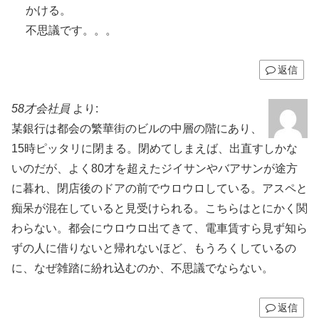
かける。
不思議です。。。
返信
58才会社員
より:
某銀行は都会の繁華街のビルの中層の階にあり、
15時ピッタリに閉まる。閉めてしまえば、出直すしかな
いのだが、よく80才を超えたジイサンやバアサンが途方
に暮れ、閉店後のドアの前でウロウロしている。アスペと
痴呆が混在していると見受けられる。こちらはとにかく関
わらない。都会にウロウロ出てきて、電車賃すら見ず知ら
ずの人に借りないと帰れないほど、もうろくしているの
に、なぜ雑踏に紛れ込むのか、不思議でならない。
返信