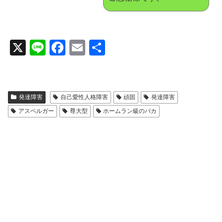
X
Li
F
E
共
n
a
m
有
e
c
ail
e
発達障害
自己愛性人格障害
頑固
発達障害
b
アスペルガー
尊大型
ホームラン級のバカ
o
o
k