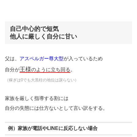
自己中心的で短気
他人に厳しく自分に甘い
父は、
アスペルガー尊大型
が入っているため
王様
自分が
のように立ち回る
。
（稼ぎは0でも大黒柱の地位は譲らない）
家族を厳しく指導する割には
自分の失態には仕方ないとして言い訳をする。
例）家族が電話やLINEに反応しない場合