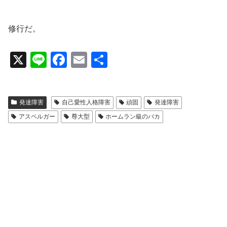
修行だ。
X
Li
F
E
共
n
a
m
有
e
c
ail
発達障害
自己愛性人格障害
頑固
発達障害
e
アスペルガー
尊大型
ホームラン級のバカ
b
o
o
k