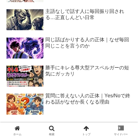
主語なしで話す人に毎回振り回され
る…正直しんどい日常
同じ話ばかりする人の正体｜なぜ毎回
同じことを言うのか
勝手にキレる尊大型アスペルガーの短
気にガッカリ
質問に答えない人の正体｜Yes/Noで終
わる話がなぜか長くなる理由
▶ 発達障害の記事一覧を見る
ホーム
検索
トップ
サイドバー