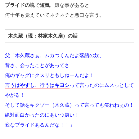
プライドの塊
で
短気
、嫌な事があると
何十年も覚えていて
ネチネチと悪口を言う。
木久蔵（現：林家木久扇）の話
父「木久蔵さぁ、ムカつくんだよ落語の奴、
昔さ、会ったことがあってさ！
俺のギャグにクスリともしねーんだよ！
言うは
やすし
、行うは
キヨシ
って言ったのにムスっとして
やがる！
そして
話をキクゾー（木久蔵）
って言っても笑わねぇの！
絶対面白かったのにあいつ嫌い！
変なプライドあるんだな！！」