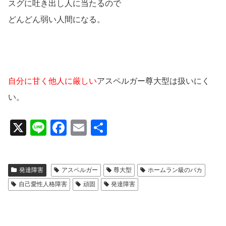
スグに吐き出し人に当たるので
どんどん弱い人間になる。
自分に甘く他人に厳しい
アスペルガー尊大型は扱いにく
い。
X
Li
F
E
共
n
a
m
有
e
c
ail
発達障害
アスペルガー
尊大型
ホームラン級のバカ
e
自己愛性人格障害
頑固
発達障害
b
o
o