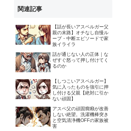
関連記事
【話が長いアスペルガー父
親の末路】オチなし自慢ル
ープ・中断エピソードで家
族イライラ
話が通じない人の正体｜な
ぜすぐ怒って押し付けてく
るのか
【しつこいアスペルガー】
気に入ったものを強引に押
し付ける父親【絶対に引か
ない頑固】
アスペ父の頑固癇癪が改善
しない絶望。洗濯機棒突き
と空気清浄機OFFの家族被
害