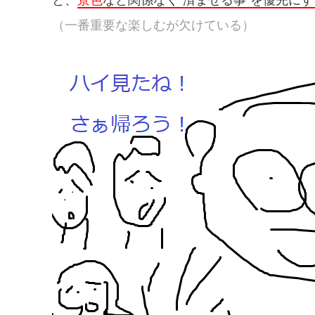
と、
景色
など関係なく”済ませる事”を優先にす
（一番重要な楽しむが欠けている）