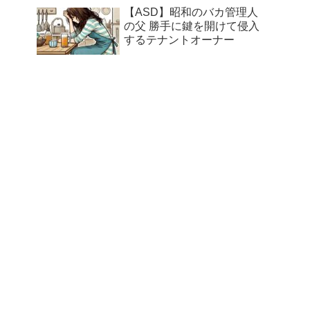
【ASD】昭和のバカ管理人
の父 勝手に鍵を開けて侵入
するテナントオーナー