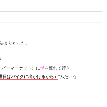
の決まりだった。
が
ーパーマーケット）に
母
を連れて行き、
曜日はバイクに出かけるから）
”みたいな