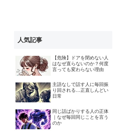
人気記事
【危険】ドアを閉めない人
はなぜ直らないのか？何度
言っても変わらない理由
主語なしで話す人に毎回振
り回される…正直しんどい
日常
同じ話ばかりする人の正体
｜なぜ毎回同じことを言う
のか