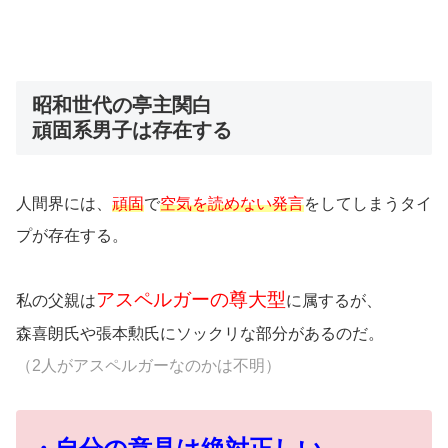
昭和世代の亭主関白
頑固系男子は存在する
人間界には、
頑固
で
空気を読めない発言
をしてしまうタイ
プが存在する。
アスペルガーの尊大型
私の父親は
に属するが、
森喜朗氏や張本勲氏にソックリな部分があるのだ。
（2人がアスペルガーなのかは不明）