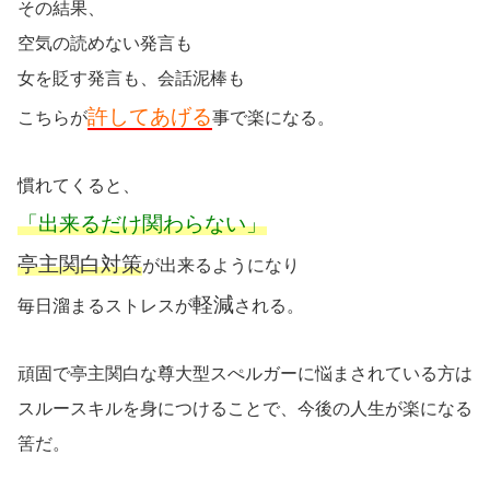
その結果、
空気の読めない発言も
女を貶す発言も、会話泥棒も
許してあげる
こちらが
事で楽になる。
慣れてくると、
「出来るだけ関わらない」
亭主関白対策
が出来るようになり
軽減
毎日溜まるストレスが
される。
頑固で亭主関白な尊大型スぺルガーに悩まされている方は
スルースキルを身につけることで、今後の人生が楽になる
筈だ。