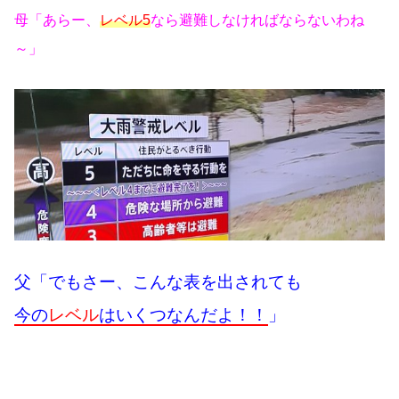
母「あらー、
レベル5
なら避難しなければならないわね
～」
父「でもさー、こんな表を出されても
今の
レベル
はいくつなんだよ！！
」