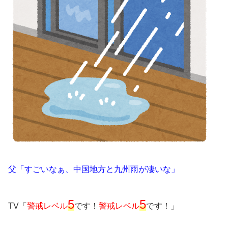
父「すごいなぁ、中国地方と九州雨が凄いな」
5
5
TV「
警戒レベル
です！
警戒レベル
です！」