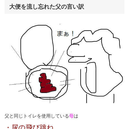
大便を流し忘れた父の言い訳
父と同じトイレを使用している
母
は
・尿の飛び跳ね