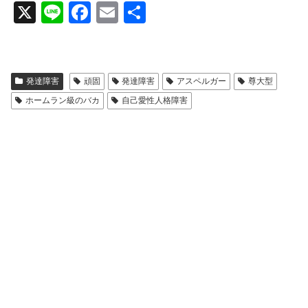
X
Li
F
E
共
n
a
m
有
e
c
ail
e
発達障害
頑固
発達障害
アスペルガー
尊大型
b
ホームラン級のバカ
自己愛性人格障害
o
o
k