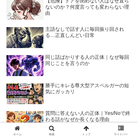
【危険】ドアを閉めない人はなぜ直ら
ないのか？何度言っても変わらない理
由
主語なしで話す人に毎回振り回され
る…正直しんどい日常
同じ話ばかりする人の正体｜なぜ毎回
同じことを言うのか
勝手にキレる尊大型アスペルガーの短
気にガッカリ
質問に答えない人の正体｜Yes/Noで終
わる話がなぜか長くなる理由
ホーム
検索
トップ
サイドバー