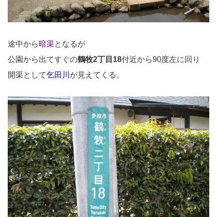
途中から
暗渠
となるが
公園から出てすぐの
鶴牧2丁目18
付近から90度左に回り
開渠として
乞田川
が見えてくる。