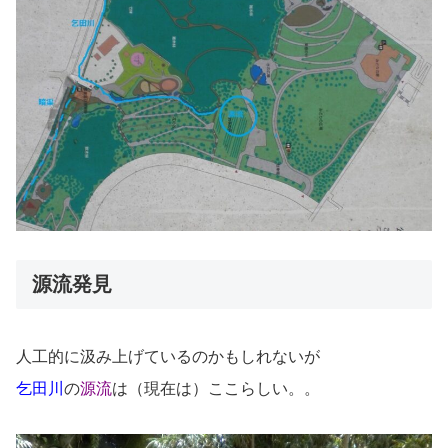
源流発見
人工的に汲み上げているのかもしれないが
乞田川
の
源流
は（現在は）ここらしい。。