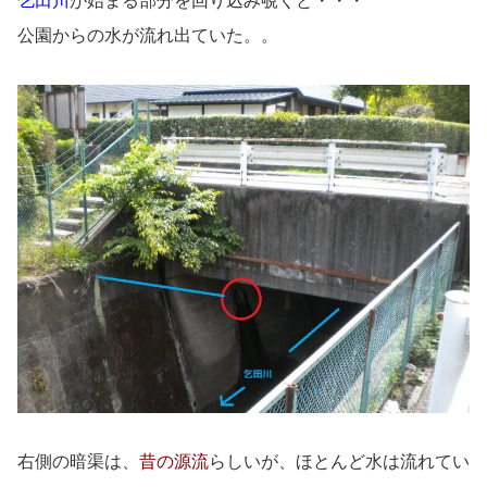
乞田川
が始まる部分を回り込み覗くと・・・
公園からの水が流れ出ていた。。
右側の暗渠は、
昔の源流
らしいが、ほとんど水は流れてい