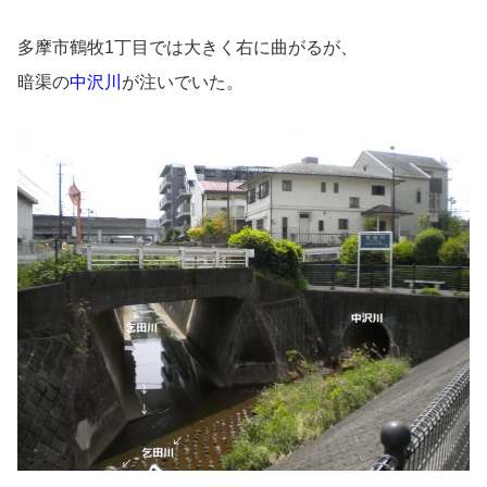
多摩市鶴牧1丁目では大きく右に曲がるが、
暗渠の
中沢川
が注いでいた。