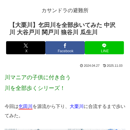
カサンドラの避難所
【大栗川】乞田川を全部歩いてみた 中沢
川 大谷戸川 関戸川 狼谷川 瓜生川
X
Facebook
LINE
2024.04.27
2025.11.03
川マニアの子供に付き合う
川を全部歩くシリーズ！
今回は
乞田川
を源流から下り、
大栗川
に合流するまで歩い
てみた。