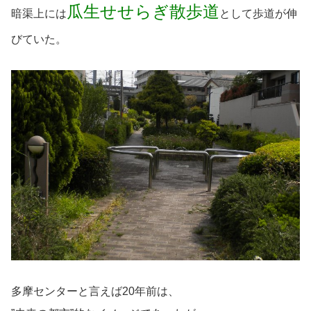
瓜生せせらぎ散歩道
暗渠上には
として歩道が伸
びていた。
多摩センターと言えば20年前は、