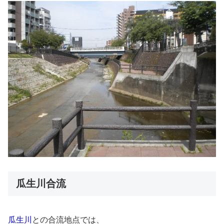
瓜生川合流
瓜生川
との合流地点では、