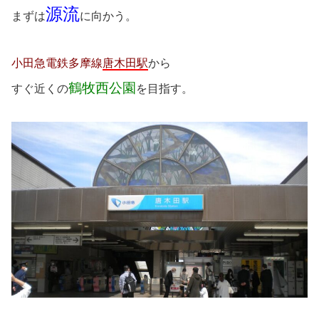
源流
まずは
に向かう。
小田急電鉄多摩線
唐木田駅
から
鶴牧西公園
すぐ近くの
を目指す。