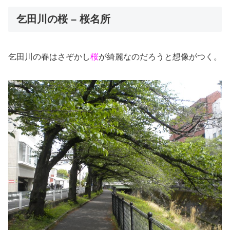
乞田川の桜 – 桜名所
乞田川の春はさぞかし
桜
が綺麗なのだろうと想像がつく。