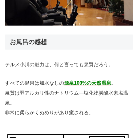
お風呂の感想
テルメ小川の魅力は、何と言っても泉質だろう。
すべての温泉は加水なしの
源泉100%の天然温泉
。
泉質は弱アルカリ性のナトリウム―塩化物炭酸水素塩温
泉。
非常に柔らかくぬめりがあり癒される。