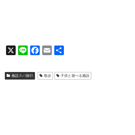
X
Li
F
E
共
n
a
m
有
e
c
ail
施設スパ旅行
散歩
子供と遊べる施設
e
b
o
o
k