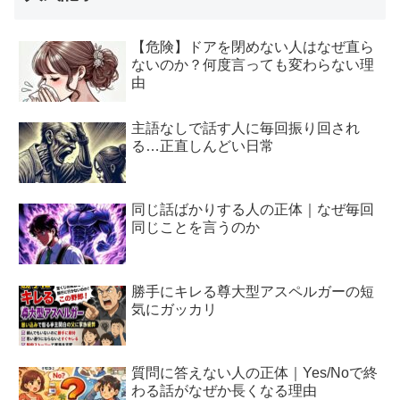
【危険】ドアを閉めない人はなぜ直ら
ないのか？何度言っても変わらない理
由
主語なしで話す人に毎回振り回され
る…正直しんどい日常
同じ話ばかりする人の正体｜なぜ毎回
同じことを言うのか
勝手にキレる尊大型アスペルガーの短
気にガッカリ
質問に答えない人の正体｜Yes/Noで終
わる話がなぜか長くなる理由