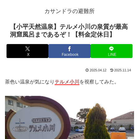
カサンドラの避難所
【小平天然温泉】テルメ小川の泉質が最高
洞窟風呂まであるぞ！【料金定休日】
X
Facebook
LINE
2025.04.12
2025.11.14
茶色い温泉が気になり
テルメ小川
を視察してみた。