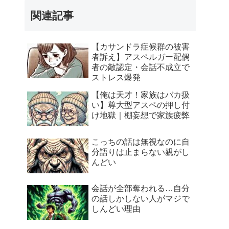
関連記事
【カサンドラ症候群の被害
者訴え】アスペルガー配偶
者の敵認定・会話不成立で
ストレス爆発
【俺は天才！家族はバカ扱
い】尊大型アスペの押し付
け地獄｜棚妄想で家族疲弊
こっちの話は無視なのに自
分語りは止まらない親がし
んどい
会話が全部奪われる…自分
の話しかしない人がマジで
しんどい理由