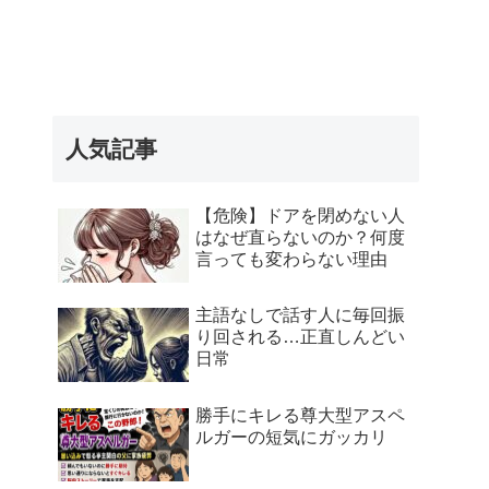
人気記事
【危険】ドアを閉めない人
はなぜ直らないのか？何度
言っても変わらない理由
主語なしで話す人に毎回振
り回される…正直しんどい
日常
勝手にキレる尊大型アスペ
ルガーの短気にガッカリ