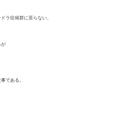
ンドラ症候群に至らない。
るが
大事である。