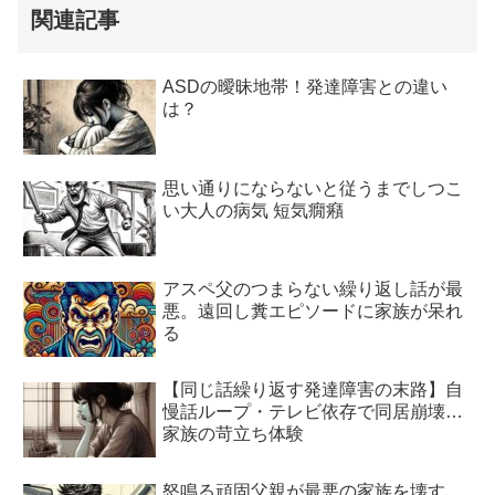
関連記事
ASDの曖昧地帯！発達障害との違い
は？
思い通りにならないと従うまでしつこ
い大人の病気 短気癇癪
アスペ父のつまらない繰り返し話が最
悪。遠回し糞エピソードに家族が呆れ
る
【同じ話繰り返す発達障害の末路】自
慢話ループ・テレビ依存で同居崩壊…
家族の苛立ち体験
怒鳴る頑固父親が最悪の家族を壊す。