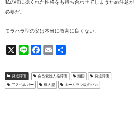
私の様に捻くれた性格をも持ち合わせてしまうため注意が
必要だ。
モラハラ型の父は本当に教育に良くない。
X
Li
F
E
共
n
a
m
有
e
c
ail
発達障害
自己愛性人格障害
頑固
発達障害
e
アスペルガー
尊大型
ホームラン級のバカ
b
o
o
k