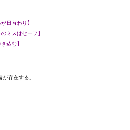
格が日替わり】
分のミスはセーフ】
巻き込む】
者が存在する。