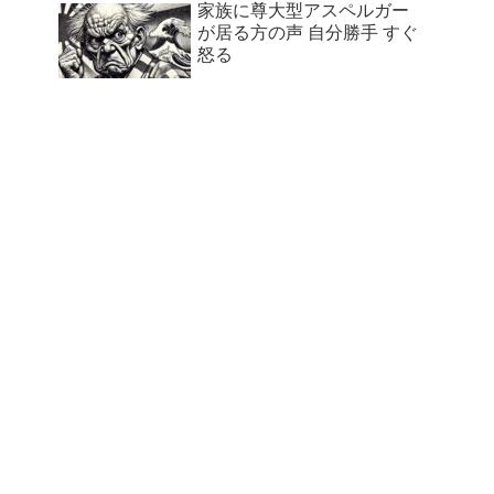
家族に尊大型アスペルガー
が居る方の声 自分勝手 すぐ
怒る