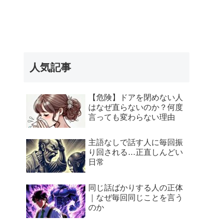
人気記事
【危険】ドアを閉めない人
はなぜ直らないのか？何度
言っても変わらない理由
主語なしで話す人に毎回振
り回される…正直しんどい
日常
同じ話ばかりする人の正体
｜なぜ毎回同じことを言う
のか