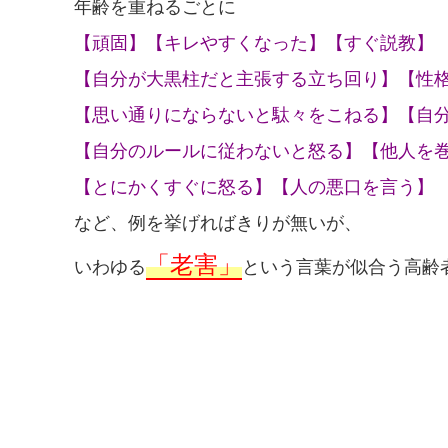
年齢を重ねるごとに
【頑固】【キレやすくなった】【すぐ説教】
【自分が大黒柱だと主張する立ち回り】【性
【思い通りにならないと駄々をこねる】【自
【自分のルールに従わないと怒る】【他人を
【とにかくすぐに怒る】【人の悪口を言う】
など、例を挙げればきりが無いが、
「老害」
いわゆる
という言葉が似合う高齢