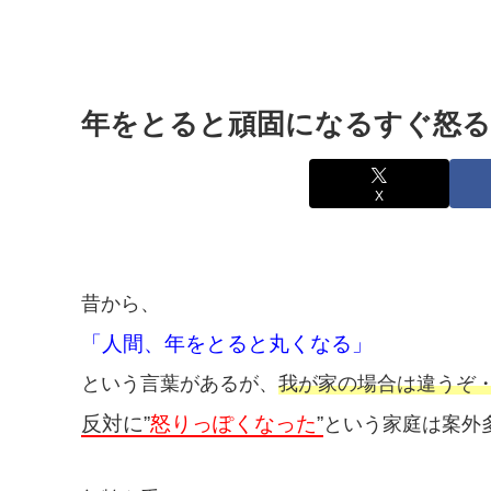
年をとると頑固になるすぐ怒る
X
昔から、
「人間、年をとると丸くなる」
という言葉があるが、
我が家の場合は違うぞ
反対に”
怒りっぽくなった
”
という家庭は案外