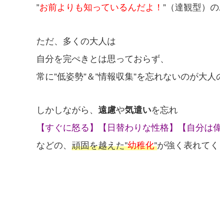
”
お前よりも知っているんだよ！
”（達観型）
ただ、多くの大人は
自分を完ぺきとは思っておらず、
常に”低姿勢”＆”情報収集”を忘れないのが大
しかしながら、
遠慮
や
気遣い
を忘れ
【すぐに怒る】【日替わりな性格】【自分は
などの、
頑固を越えた”
幼稚化
”
が強く表れてく