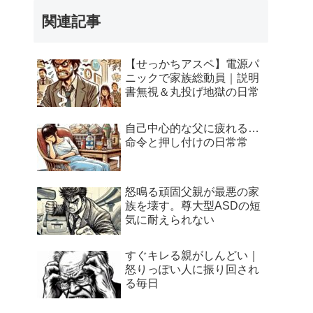
関連記事
【せっかちアスペ】電源パ
ニックで家族総動員｜説明
書無視＆丸投げ地獄の日常
自己中心的な父に疲れる…
命令と押し付けの日常常
怒鳴る頑固父親が最悪の家
族を壊す。尊大型ASDの短
気に耐えられない
すぐキレる親がしんどい｜
怒りっぽい人に振り回され
る毎日