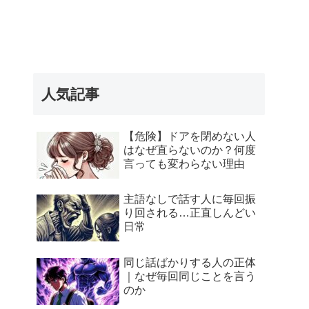
人気記事
【危険】ドアを閉めない人
はなぜ直らないのか？何度
言っても変わらない理由
主語なしで話す人に毎回振
り回される…正直しんどい
日常
同じ話ばかりする人の正体
｜なぜ毎回同じことを言う
のか