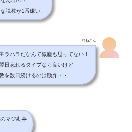
のなんなの？
な説教が1番嫌い。
詩ねさん
モラハラだなんて微塵も思ってない！
翌日忘れるタイプなら良いけど
教を数日続けるのは勘弁・・
るのマジ勘弁