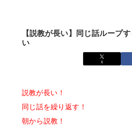
【説教が長い】同じ話ループす
い
X
説教が長い！
同じ話を繰り返す！
朝から説教！