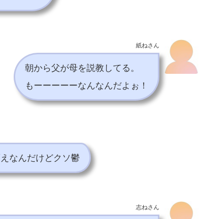
紙ねさん
朝から父が母を説教してる。
もーーーーーなんなんだよぉ！
萎えなんだけどクソ鬱
志ねさん