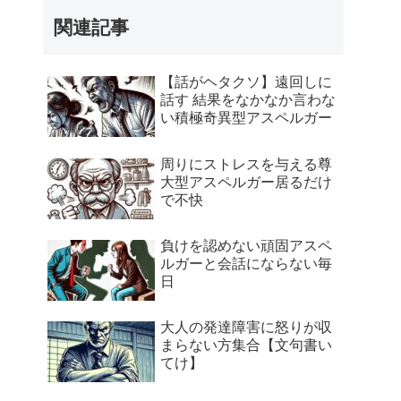
関連記事
【話がヘタクソ】遠回しに
話す 結果をなかなか言わな
い積極奇異型アスペルガー
周りにストレスを与える尊
大型アスペルガー居るだけ
で不快
負けを認めない頑固アスペ
ルガーと会話にならない毎
日
大人の発達障害に怒りが収
まらない方集合【文句書い
てけ】