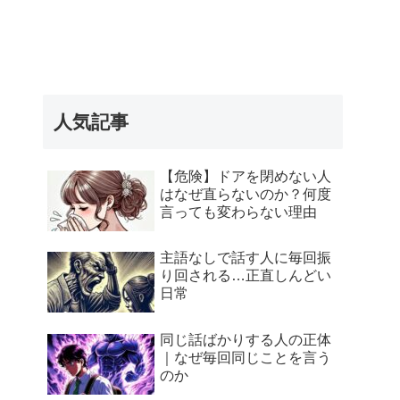
人気記事
【危険】ドアを閉めない人
はなぜ直らないのか？何度
言っても変わらない理由
主語なしで話す人に毎回振
り回される…正直しんどい
日常
同じ話ばかりする人の正体
｜なぜ毎回同じことを言う
のか