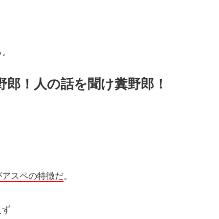
る。
野郎！人の話を聞け糞野郎！
がアスペの特徴だ
。
えず