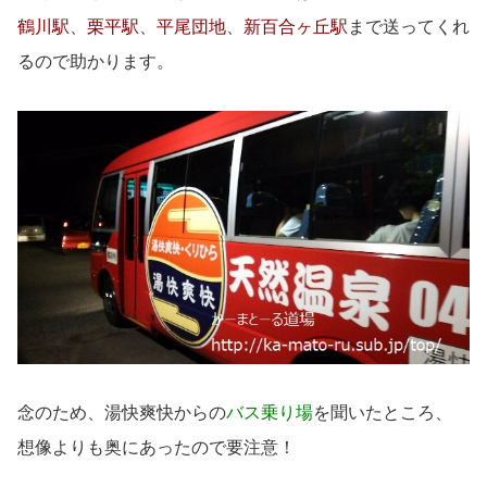
鶴川駅
、
栗平駅
、
平尾団地
、
新百合ヶ丘駅
まで送ってくれ
るので助かります。
念のため、湯快爽快からの
バス乗り場
を聞いたところ、
想像よりも奥にあったので要注意！