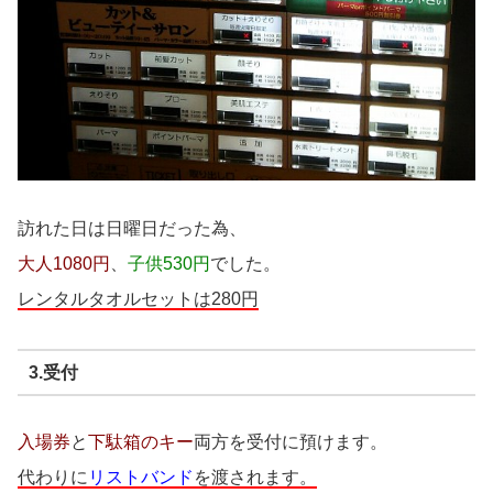
訪れた日は日曜日だった為、
大人1080円
、
子供530円
でした。
レンタルタオルセットは280円
3.受付
入場券
と
下駄箱のキー
両方を受付に預けます。
代わりに
リストバンド
を渡されます。