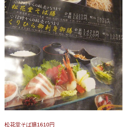
松花堂そば膳1610円