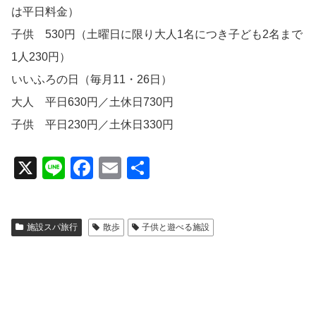
は平日料金）
子供 530円（土曜日に限り大人1名につき子ども2名まで
1人230円）
いいふろの日（毎月11・26日）
大人 平日630円／土休日730円
子供 平日230円／土休日330円
X
Li
F
E
共
n
a
m
有
e
c
ail
施設スパ旅行
散歩
子供と遊べる施設
e
b
o
o