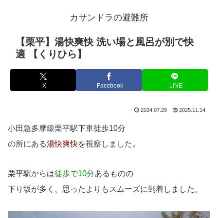
カサンドラの避難所
【栗平】湯快爽快 洗い場と風呂が別で快
適 【くりひら】
X
Facebook
LINE
2024.07.29
2025.11.14
小田急多摩線栗平駅下車徒歩10分
の所にある
湯快爽快
を視察しました。
栗平駅からは
徒歩で10分
あるものの
下り坂が多く、思ったよりもスムーズに到着しました。