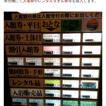
券売機にて
入場券
や
レンタルタオル券
等を購入します。