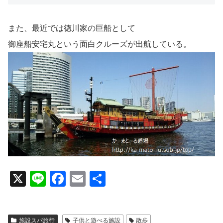
また、最近では徳川家の巨船として
御座船安宅丸という面白クルーズが出航している。
X
Li
F
E
共
n
a
m
有
e
c
ail
施設スパ旅行
子供と遊べる施設
散歩