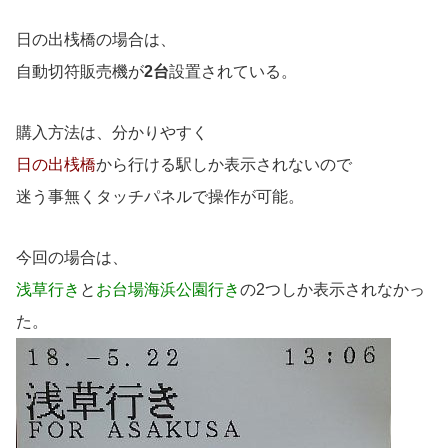
日の出桟橋の場合は、
自動切符販売機が
2台
設置されている。
購入方法は、分かりやすく
日の出桟橋
から行ける駅しか表示されないので
迷う事無くタッチパネルで操作が可能。
今回の場合は、
浅草行き
と
お台場海浜公園行き
の2つしか表示されなかっ
た。