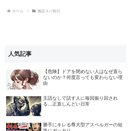
ホーム
施設スパ旅行
人気記事
【危険】ドアを閉めない人はなぜ直ら
ないのか？何度言っても変わらない理
由
主語なしで話す人に毎回振り回され
る…正直しんどい日常
勝手にキレる尊大型アスペルガーの短
気にガッカリ