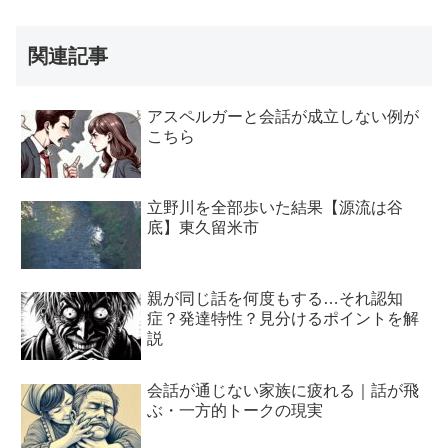
関連記事
アスペルガーと会話が成立しない例が
こちら
立野川を全部歩いた結果【源流は谷
底】東久留米市
親が同じ話を何度もする…それ認知
症？発達特性？見分けるポイントを解
説
会話が通じない家族に疲れる｜話が飛
ぶ・一方的トークの現実