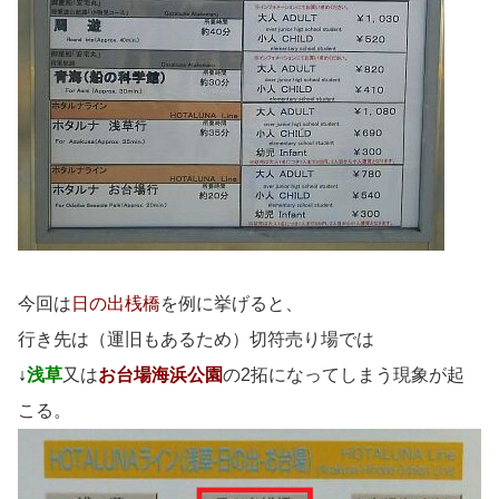
今回は
日の出桟橋
を例に挙げると、
行き先は（運旧もあるため）切符売り場では
↓
浅草
又は
お台場海浜公園
の2拓になってしまう現象が起
こる。