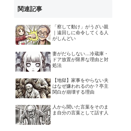
関連記事
「察して動け」がうざい親
｜遠回しに命令してくる人
がしんどい
妻がだらしない…冷蔵庫・
ドア放置が限界な理由と対
処法
【地獄】家事をやらない夫
はなぜ嫌われるのか？亭主
関白が崩壊する理由
人から聞いた言葉をそのま
ま自分の言葉として話す人