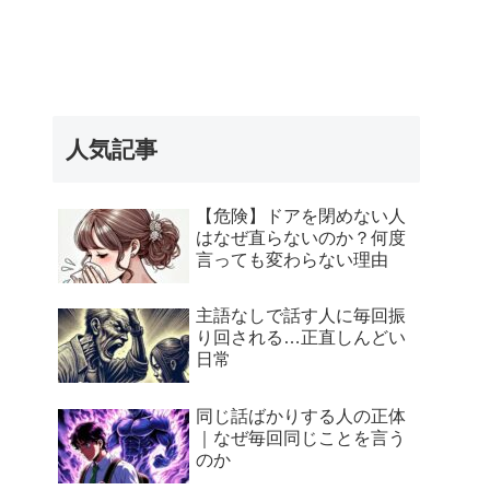
人気記事
【危険】ドアを閉めない人
はなぜ直らないのか？何度
言っても変わらない理由
主語なしで話す人に毎回振
り回される…正直しんどい
日常
同じ話ばかりする人の正体
｜なぜ毎回同じことを言う
のか