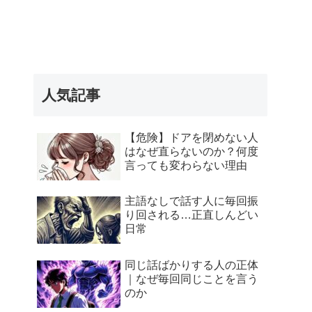
人気記事
【危険】ドアを閉めない人
はなぜ直らないのか？何度
言っても変わらない理由
主語なしで話す人に毎回振
り回される…正直しんどい
日常
同じ話ばかりする人の正体
｜なぜ毎回同じことを言う
のか