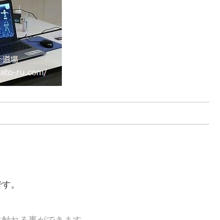
。
です。
。