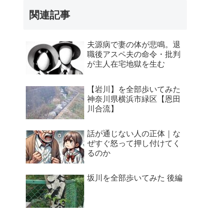
関連記事
夫源病で妻の体が悲鳴。退
職後アスペ夫の命令・批判
が主人在宅地獄を生む
【岩川】を全部歩いてみた
神奈川県横浜市緑区【恩田
川合流】
話が通じない人の正体｜な
ぜすぐ怒って押し付けてく
るのか
坂川を全部歩いてみた 後編