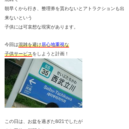
朝早くから行き、整理券を貰わないとアトラクションも出
来ないという
子供には可哀想な現実があります。
今回は
混雑を避け
居心地重視
な
子供サービス
をしようと計画！
この日は、お盆を過ぎた8/21でしたが