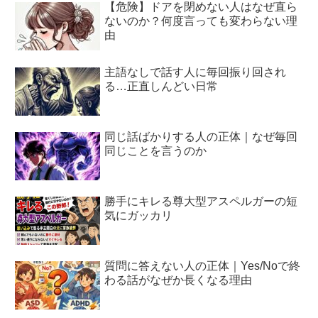
【危険】ドアを閉めない人はなぜ直ら
ないのか？何度言っても変わらない理
由
主語なしで話す人に毎回振り回され
る…正直しんどい日常
同じ話ばかりする人の正体｜なぜ毎回
同じことを言うのか
勝手にキレる尊大型アスペルガーの短
気にガッカリ
質問に答えない人の正体｜Yes/Noで終
わる話がなぜか長くなる理由