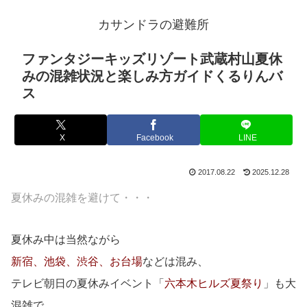
カサンドラの避難所
ファンタジーキッズリゾート武蔵村山夏休
みの混雑状況と楽しみ方ガイドくるりんバ
ス
X
Facebook
LINE
2017.08.22
2025.12.28
夏休みの混雑を避けて・・・
夏休み中は当然ながら
新宿、池袋、渋谷、お台場
などは混み、
テレビ朝日の夏休みイベント「
六本木ヒルズ夏祭り
」も大
混雑で