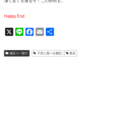
凄く近くを通るぞ！この野郎ぉ。
Happy End
X
Li
F
E
共
n
a
m
有
e
c
ail
施設スパ旅行
子供と遊べる施設
散歩
e
b
o
o
k